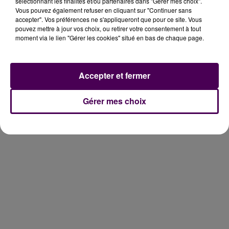
sélectionnant les finalités et/ou partenaires dans "Gérer mes choix".
Vous pouvez également refuser en cliquant sur "Continuer sans
Thibaut Loubier prix Puskas
accepter". Vos préférences ne s'appliqueront que pour ce site. Vous
pouvez mettre à jour vos choix, ou retirer votre consentement à tout
moment via le lien "Gérer les cookies" situé en bas de chaque page.
Accepter et fermer
Gérer mes choix