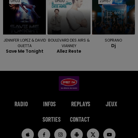
0h03
0h03
0h00
0h00
23h57
23h57
JENNIFER LOPEZ & DAVID
BOULEVARD DES AIRS &
SOPRANO
Dj
GUETTA
VIANNEY
Save Me Tonight
Allez Reste
RADIO
INFOS
REPLAYS
JEUX
SORTIES
CONTACT