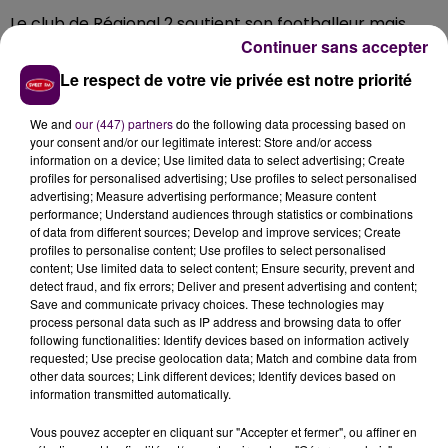
Le club de Régional 2 soutient son footballeur mais
Continuer sans accepter
Thibaut Loubier a aussi des encouragements de son
employeur,
puisqu'il est brancardier à l'hôpital de
Le respect de votre vie privée est notre priorité
Bourges
.
"Ça fait plaisir, quand on est au travail, ça
nous permet de parler d'autre chose"
poursuit
We and
our (447) partners
do the following data processing based on
l'intéressé. C'est le community manager du club
your consent and/or our legitimate interest: Store and/or access
information on a device; Use limited data to select advertising; Create
berrichon, Maxime Turpin, qui a inscrit le joueur à ce
profiles for personalised advertising; Use profiles to select personalised
prix. En plus d'un coup de projecteur sur l'ES Trouy,
advertising; Measure advertising performance; Measure content
cette compétition facilite les échanges entre des
performance; Understand audiences through statistics or combinations
of data from different sources; Develop and improve services; Create
footballeurs à travers le monde :
"Au tour précédent,
profiles to personalise content; Use profiles to select personalised
Thibaut était opposé à un Kenyan. Samuel Karanja
content; Use limited data to select content; Ensure security, prevent and
nous a écrit pour nous féliciter. On a reçu des
detect fraud, and fix errors; Deliver and present advertising and content;
Save and communicate privacy choices. These technologies may
soutiens aussi de sportifs professionnels comme
process personal data such as IP address and browsing data to offer
Morgan Sanson de l'OGC Nice, natif du Cher. Il y a
following functionalities: Identify devices based on information actively
Charlotte Bilbault aussi qui a été une joueuse
requested; Use precise geolocation data; Match and combine data from
other data sources; Link different devices; Identify devices based on
internationale, qui joue au Canada maintenant
"
. Les
information transmitted automatically.
votes sont ouverts uniquement ce mardi 18 mars sur
le compte Intsagram de Veo Technologies.
Vous pouvez accepter en cliquant sur "Accepter et fermer", ou affiner en