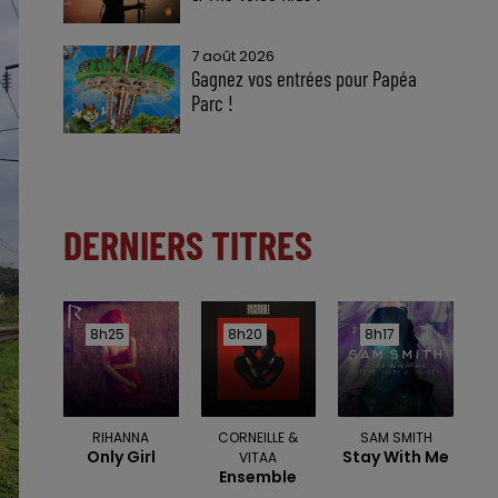
7 août 2026
Gagnez vos entrées pour Papéa
Parc !
DERNIERS TITRES
8h25
8h25
8h20
8h20
8h17
8h17
RIHANNA
CORNEILLE &
SAM SMITH
Only Girl
Stay With Me
VITAA
Ensemble