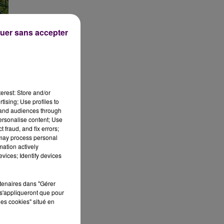
uer sans accepter
erest: Store and/or
.
tising; Use profiles to
tand audiences through
personalise content; Use
 fraud, and fix errors;
 may process personal
e
mation actively
vices; Identify devices
rs
rtenaires dans "Gérer
s'appliqueront que pour
les cookies" situé en
ue