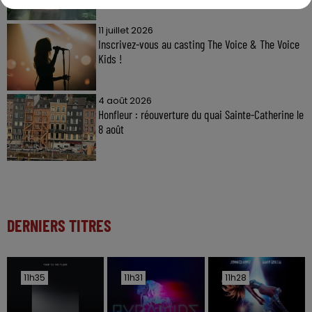
11 juillet 2026
Inscrivez-vous au casting The Voice & The Voice
Kids !
4 août 2026
Honfleur : réouverture du quai Sainte-Catherine le
8 août
DERNIERS TITRES
11h35
11h35
11h31
11h31
11h28
11h28