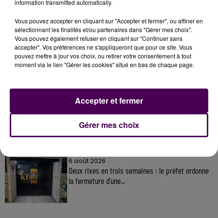
information transmitted automatically.
Vous pouvez accepter en cliquant sur "Accepter et fermer", ou affiner en
sélectionnant les finalités et/ou partenaires dans "Gérer mes choix".
À LA UNE
Vous pouvez également refuser en cliquant sur "Continuer sans
accepter". Vos préférences ne s'appliqueront que pour ce site. Vous
pouvez mettre à jour vos choix, ou retirer votre consentement à tout
31 juillet 2026
moment via le lien "Gérer les cookies" situé en bas de chaque page.
Gagnez vos entrées à Terra Botanica !
Accepter et fermer
11 juillet 2026
Inscrivez-vous au casting The Voice & The Voice
Gérer mes choix
Kids !
6 août 2026
Deux rixes en trois semaines : le préfet ordonne
la fermeture d'une...