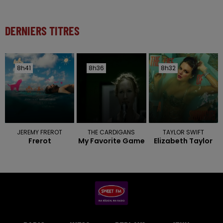
DERNIERS TITRES
8h41
8h41
8h36
8h36
8h32
8h32
JEREMY FREROT
THE CARDIGANS
TAYLOR SWIFT
Frerot
My Favorite Game
Elizabeth Taylor