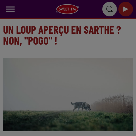
UN LOUP APERÇU EN SARTHE ?
NON, "POGO" !