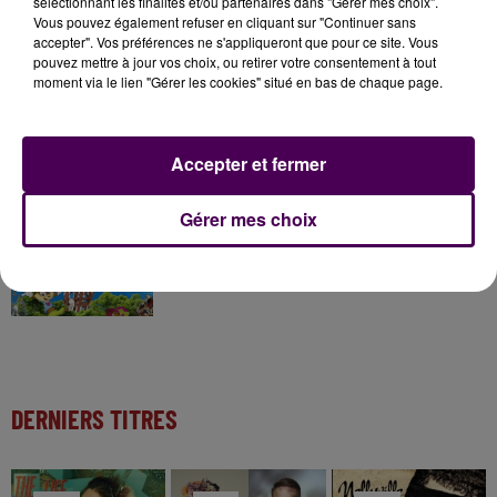
sélectionnant les finalités et/ou partenaires dans "Gérer mes choix".
Gagnez vos pass pour le V and B Fest' 2026 !
Vous pouvez également refuser en cliquant sur "Continuer sans
accepter". Vos préférences ne s'appliqueront que pour ce site. Vous
pouvez mettre à jour vos choix, ou retirer votre consentement à tout
moment via le lien "Gérer les cookies" situé en bas de chaque page.
11 juillet 2026
Inscrivez-vous au casting The Voice & The Voice
Kids !
Accepter et fermer
Gérer mes choix
7 août 2026
Gagnez vos entrées pour Papéa Parc !
DERNIERS TITRES