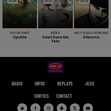
13h35
13h35
13h32
13h32
13h28
13h28
TAYLOR SWIFT
KEEN'V
NELLY & KELLY ROWLAND
Opalite
Soleil Dans Ma
Dilemma
Tete
RADIO
INFOS
REPLAYS
JEUX
SORTIES
CONTACT