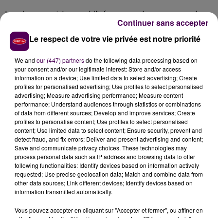
Les six secouristes mobilisés, venus des casernes de
Continuer sans accepter
Nogent-le-Rotrou et de Thiron-Gardais avec deux
engins d'intervention, ont d'abord fait savoir qu'
un
Le respect de votre vie privée est notre priorité
homme d'environ 70 ans
était en
"urgence absolue"
.
A 19h30, le médecin du Smur a déclaré que
la victime
We and
our (447) partners
do the following data processing based on
your consent and/or our legitimate interest: Store and/or access
avait succombé
à ses blessures.
information on a device; Use limited data to select advertising; Create
profiles for personalised advertising; Use profiles to select personalised
advertising; Measure advertising performance; Measure content
performance; Understand audiences through statistics or combinations
of data from different sources; Develop and improve services; Create
profiles to personalise content; Use profiles to select personalised
content; Use limited data to select content; Ensure security, prevent and
detect fraud, and fix errors; Deliver and present advertising and content;
Save and communicate privacy choices. These technologies may
process personal data such as IP address and browsing data to offer
following functionalities: Identify devices based on information actively
requested; Use precise geolocation data; Match and combine data from
other data sources; Link different devices; Identify devices based on
À LA UNE
information transmitted automatically.
Vous pouvez accepter en cliquant sur "Accepter et fermer", ou affiner en
7 août 2026