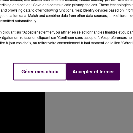
ne. Ce même soir il y aura Cimafunk, star cubaine, ave
ertising and content; Save and communicate privacy choices. These technologies
rée s’achèvera par un DJ set avec Scopitone&Cie"
précis
and browsing data to offer following functionalities: Identify devices based on infor
eolocation data; Match and combine data from other data sources; Link different de
ce nouveau rendez-vous,
les organisateurs espèrent
nsmitted automatically.
ite sabolien a une capacité d’accueil de 5 000 spectateur
cliquant sur "Accepter et fermer", ou affiner en sélectionnant les finalités et/ou pa
 également refuser en cliquant sur "Continuer sans accepter". Vos préférences ne 
tre à jour vos choix, ou retirer votre consentement à tout moment via le lien "Gérer 
Gérer mes choix
Accepter et fermer