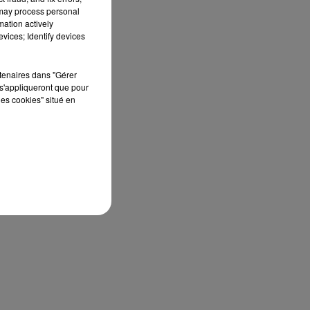
c
 may process personal
e
mation actively
vices; Identify devices
s
rtenaires dans "Gérer
s'appliqueront que pour
les cookies" situé en