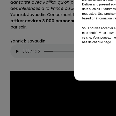
dansante avec Kalika, qu’on peut comparer à Suza
Deliver and present adv
des influences à la Prince ou James Brown. La soi
data such as IP address 
requested; Use precise g
Yannick Javaudin. Concernant la fréquentation de 
based on information tra
attirer environ 3 000 personnes par jour
mais le s
par soir.
Vous pouvez accepter en 
mes choix". Vous pouvez
ce site. Vous pouvez met
Yannick Javaudin
bas de chaque page.