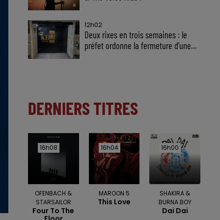
12h02
Deux rixes en trois semaines : le
préfet ordonne la fermeture d'une...
DERNIERS TITRES
16h08
16h08
16h04
16h04
16h00
16h00
OFENBACH &
MAROON 5
SHAKIRA &
This Love
STARSAILOR
BURNA BOY
Four To The
Dai Dai
Floor