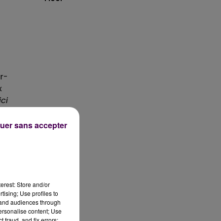
ur-
x
ici
s
uer sans accepter
e
r
erest: Store and/or
tising; Use profiles to
tand audiences through
personalise content; Use
 fraud, and fix errors;