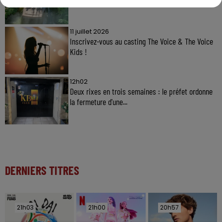
11 juillet 2026
Inscrivez-vous au casting The Voice & The Voice
Kids !
12h02
Deux rixes en trois semaines : le préfet ordonne
la fermeture d'une...
DERNIERS TITRES
21h03
21h03
21h00
21h00
20h57
20h57