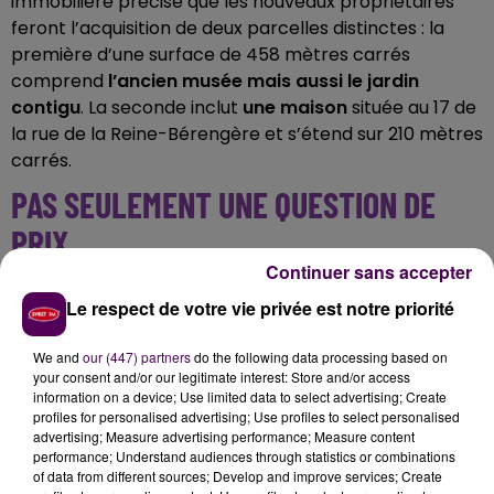
immobilière précise que les nouveaux propriétaires
feront l’acquisition de deux parcelles distinctes : la
première d’une surface de 458 mètres carrés
comprend
l’ancien musée mais aussi le jardin
contigu
. La seconde inclut
une maison
située au 17 de
la rue de la Reine-Bérengère et
s’étend sur 210 mètres
carrés.
PAS SEULEMENT UNE QUESTION DE
PRIX
Continuer sans accepter
Pour l’ensemble de ces biens situés du 7 au 17 rue de
Le respect de votre vie privée est notre priorité
la Reine-Bérengère, la ville du Mans a fixé un prix
minimum de vente de 784 000 euros. Mais ce n’est
We and
our (447) partners
do the following data processing based on
pas qu’une question d’argent puisque la collectivité
your consent and/or our legitimate interest: Store and/or access
sélectionnera les offres selon plusieurs autres
information on a device; Use limited data to select advertising; Create
profiles for personalised advertising; Use profiles to select personalised
conditions : le futur propriétaire devra restaurer et
advertising; Measure advertising performance; Measure content
mettre en valeur les bâtiments existants,
créer une
performance; Understand audiences through statistics or combinations
activité ouverte au public en rez-de-chaussée de
of data from different sources; Develop and improve services; Create