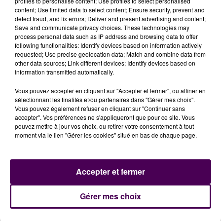
profiles to personalise content; Use profiles to select personalised
l’immeuble principal
mais aussi contribuer au
content; Use limited data to select content; Ensure security, prevent and
dynamisme et à l’animation du vieux Mans. Les
detect fraud, and fix errors; Deliver and present advertising and content;
potentiels acquéreurs
doivent se faire connaître
Save and communicate privacy choices. These technologies may
process personal data such as IP address and browsing data to offer
avant le vendredi 20 juin à midi.
following functionalities: Identify devices based on information actively
requested; Use precise geolocation data; Match and combine data from
other data sources; Link different devices; Identify devices based on
information transmitted automatically.
Vous pouvez accepter en cliquant sur "Accepter et fermer", ou affiner en
sélectionnant les finalités et/ou partenaires dans "Gérer mes choix".
Vous pouvez également refuser en cliquant sur "Continuer sans
accepter". Vos préférences ne s'appliqueront que pour ce site. Vous
pouvez mettre à jour vos choix, ou retirer votre consentement à tout
moment via le lien "Gérer les cookies" situé en bas de chaque page.
Accepter et fermer
À LA UNE
Gérer mes choix
31 juillet 2026
Gagnez vos entrées à Terra Botanica !