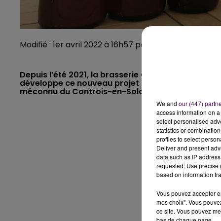
Modifié : 1er avril 2022 à 16h57 par Nicolas Terrien
Depuis l’été 2021, la brasserie Guillaume à Cour-
développe ce nouveau projet : la production de la
méconnu du Controis-en-Sologne.
We and
our (447) partn
access information on a 
select personalised ad
statistics or combinatio
profiles to select person
Deliver and present adv
data such as IP address 
requested; Use precise g
based on information tra
Vous pouvez accepter en 
mes choix". Vous pouvez
ce site. Vous pouvez met
bas de chaque page.