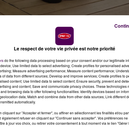
Contin
Cheverny connue pour sa "1515" et sa "Gueule de Blois"
Le respect de votre vie privée est notre priorité
 bière "Abbaye de Cornilly", un joyau patrimonial
ers
do the following data processing based on your consent and/or our legitimate int
device; Use limited data to select advertising; Create profiles for personalised adver
vertising; Measure advertising performance; Measure content performance; Unders
ns of data from different sources; Develop and improve services; Create profiles to 
alised content; Use limited data to select content; Ensure security, prevent and detect
ertising and content; Save and communicate privacy choices. These technologies
and browsing data to offer following functionalities: Identify devices based on infor
eolocation data; Match and combine data from other data sources; Link different de
nsmitted automatically.
cliquant sur "Accepter et fermer", ou affiner en sélectionnant les finalités et/ou pa
 également refuser en cliquant sur "Continuer sans accepter". Vos préférences ne 
tre à jour vos choix, ou retirer votre consentement à tout moment via le lien "Gérer 