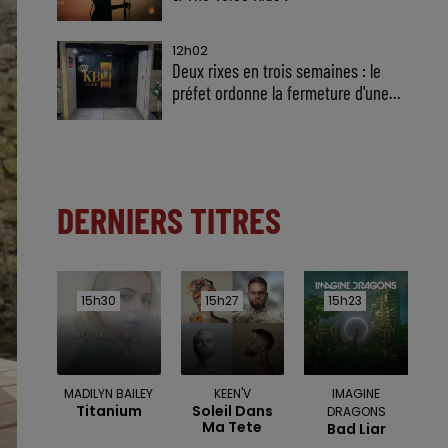
12h02
Deux rixes en trois semaines : le
préfet ordonne la fermeture d'une...
DERNIERS TITRES
15h30
15h30
15h27
15h27
15h23
15h23
MADILYN BAILEY
KEEN'V
IMAGINE
Titanium
Soleil Dans
DRAGONS
Ma Tete
Bad Liar