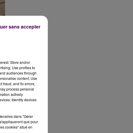
uer sans accepter
erest: Store and/or
tising; Use profiles to
tand audiences through
personalise content; Use
 fraud, and fix errors;
 may process personal
mation actively
vices; Identify devices
rtenaires dans "Gérer
s'appliqueront que pour
les cookies" situé en