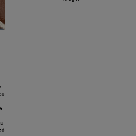
é
ce
e
au
té