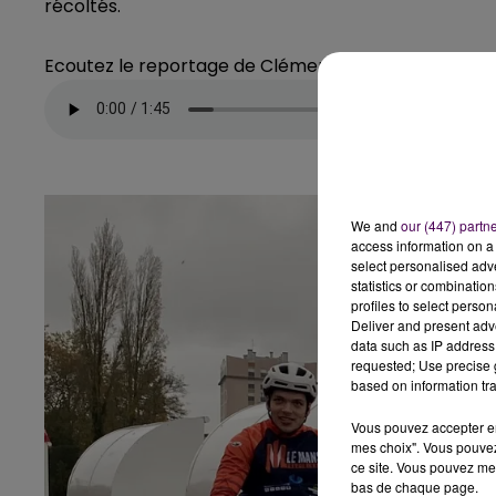
récoltés.
Ecoutez le reportage de Clément Rohée
We and
our (447) partn
access information on a 
select personalised ad
statistics or combinatio
profiles to select person
Deliver and present adv
data such as IP address 
requested; Use precise g
based on information tra
Vous pouvez accepter en 
mes choix". Vous pouvez
ce site. Vous pouvez met
bas de chaque page.