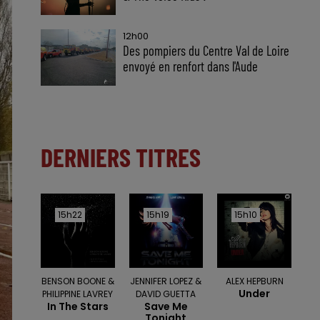
12h00
Des pompiers du Centre Val de Loire
envoyé en renfort dans l'Aude
DERNIERS TITRES
15h22
15h22
15h19
15h19
15h10
15h10
BENSON BOONE &
JENNIFER LOPEZ &
ALEX HEPBURN
Under
PHILIPPINE LAVREY
DAVID GUETTA
In The Stars
Save Me
Tonight