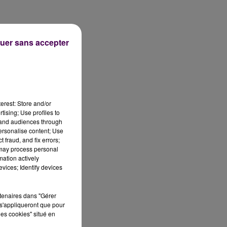
uer sans accepter
erest: Store and/or
tising; Use profiles to
tand audiences through
personalise content; Use
 fraud, and fix errors;
 may process personal
mation actively
vices; Identify devices
rtenaires dans "Gérer
s'appliqueront que pour
les cookies" situé en