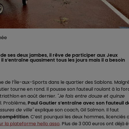
hée
 de ses deux jambes, il rêve de participer aux Jeux
l s’entraîne quasiment tous les jours mais il a besoin
e de l’Île-aux-Sports dans le quartier des Sablons. Malgr
er tourne en rond. Il pousse son fauteuil roulant à la for
riathlon en août dernier.
"Je fais entre douze et quinze
l. Problème,
Paul Gautier s’entraîne avec son fauteuil d
sures de ville"
explique son coach, Gil Salmon. Il faut
 compétition
. C’est pourquoi les deux hommes, licenciés 
r la plateforme hello asso
. Plus de 3 000 euros ont déjà é