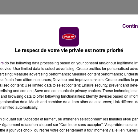
Contin
Le respect de votre vie privée est notre priorité
ers
do the following data processing based on your consent and/or our legitimate int
device; Use limited data to select advertising; Create profiles for personalised adver
vertising; Measure advertising performance; Measure content performance; Unders
ns of data from different sources; Develop and improve services; Create profiles to 
alised content; Use limited data to select content; Ensure security, prevent and detect
ertising and content; Save and communicate privacy choices. These technologies
and browsing data to offer following functionalities: Identify devices based on infor
eolocation data; Match and combine data from other data sources; Link different de
nsmitted automatically.
cliquant sur "Accepter et fermer", ou affiner en sélectionnant les finalités et/ou pa
 également refuser en cliquant sur "Continuer sans accepter". Vos préférences ne 
tre à jour vos choix, ou retirer votre consentement à tout moment via le lien "Gérer 