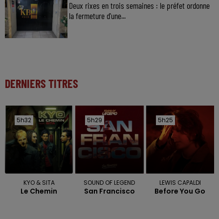
Deux rixes en trois semaines : le préfet ordonne
la fermeture d'une...
DERNIERS TITRES
5h32
5h32
5h29
5h29
5h25
5h25
KYO & SITA
SOUND OF LEGEND
LEWIS CAPALDI
Le Chemin
San Francisco
Before You Go