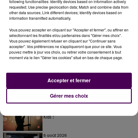
following functionalities: Identify devices based on information actively
requested; Use precise geolocation data; Match and combine data from
other data sources; Link different devices; Identify devices based on
information transmitted automatically.
Vous pouvez accepter en cliquant sur "Accepter et fermer", ou affiner en
sélectionnant les finalités et/ou partenaires dans "Gérer mes choix".
Vous pouvez également refuser en cliquant sur "Continuer sans
accepter". Vos préférences ne s'appliqueront que pour ce site. Vous
pouvez mettre à jour vos choix, ou retirer votre consentement à tout
À LA UNE
moment via le lien "Gérer les cookies" situé en bas de chaque page.
31 juillet 2026
Gagnez vos entrées à Terra Botanica !
Accepter et fermer
Gérer mes choix
11 juillet 2026
Inscrivez-vous au casting The Voice & The Voice
Kids !
6 août 2026