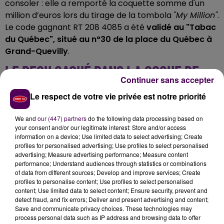
consoler : elle a remporté la coquette somme d'un
million d’euros lors du tirage de la tombola
"My Million"
.
Le code gagnant RT 208 4085 a été
validé au "Tabac
du Québec", situé au n°30 de la place du Québec à
Grand-Quevilly
.
LE REÇU CACHÉ DANS LA COQUE DE
Continuer sans accepter
SON SMARTPHONE
Le respect de votre vie privée est notre priorité
La gagnante a attendu près de deux mois avant de se
We and
our (447) partners
do the following data processing based on
rendre au siège de La Française des Jeux, à Boulogne-
your consent and/or our legitimate interest: Store and/or access
Billancourt. Durant ce laps de temps, c’est
dans la
information on a device; Use limited data to select advertising; Create
profiles for personalised advertising; Use profiles to select personalised
coque de son téléphone que le reçu du jeu gagnant
advertising; Measure advertising performance; Measure content
est resté au chaud
. Une idée pour le moins
performance; Understand audiences through statistics or combinations
audacieuse. Avec son gain, la chanceuse a confié à La
of data from different sources; Develop and improve services; Create
profiles to personalise content; Use profiles to select personalised
FDJ vouloir
"
réaliser des travaux de rénovation dans
content; Use limited data to select content; Ensure security, prevent and
sa maison et gâter ses proches
"
.
detect fraud, and fix errors; Deliver and present advertising and content;
Save and communicate privacy choices. These technologies may
process personal data such as IP address and browsing data to offer