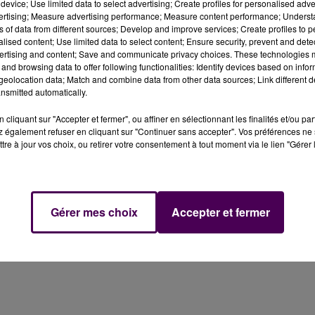
son dernier bulletin, l'Agence régionale de Santé de Centr
device; Use limited data to select advertising; Create profiles for personalised adver
vertising; Measure advertising performance; Measure content performance; Unders
re-et-Loir dépassait les 449 cas pour 100 000 habitants.
ns of data from different sources; Develop and improve services; Create profiles to 
).
alised content; Use limited data to select content; Ensure security, prevent and detect
ertising and content; Save and communicate privacy choices. These technologies
and browsing data to offer following functionalities: Identify devices based on infor
eolocation data; Match and combine data from other data sources; Link different de
nsmitted automatically.
cliquant sur "Accepter et fermer", ou affiner en sélectionnant les finalités et/ou pa
 également refuser en cliquant sur "Continuer sans accepter". Vos préférences ne 
tre à jour vos choix, ou retirer votre consentement à tout moment via le lien "Gérer 
Gérer mes choix
Accepter et fermer