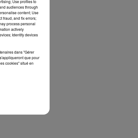
e-
tising; Use profiles to
tand audiences through
personalise content; Use
 fraud, and fix errors;
 may process personal
mation actively
vices; Identify devices
rtenaires dans "Gérer
s'appliqueront que pour
les cookies" situé en