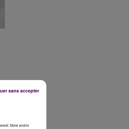
uer sans accepter
s,
erest: Store and/or