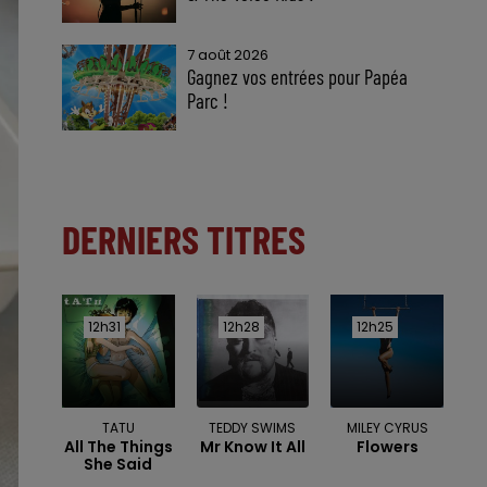
7 août 2026
Gagnez vos entrées pour Papéa
Parc !
DERNIERS TITRES
12h31
12h31
12h28
12h28
12h25
12h25
TATU
TEDDY SWIMS
MILEY CYRUS
All The Things
Mr Know It All
Flowers
She Said