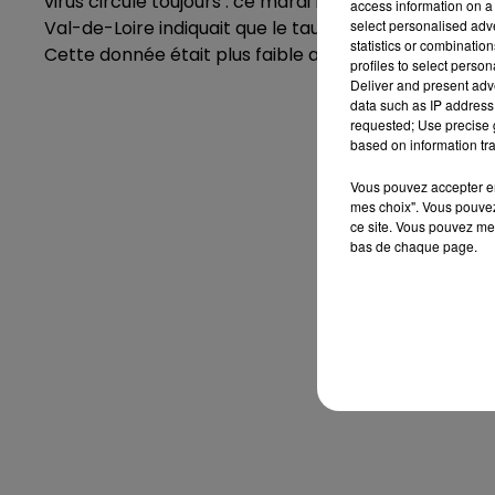
virus circule toujours : ce mardi 13 décembre, dans 
access information on a 
select personalised ad
Val-de-Loire indiquait que le taux d'incidence en Eu
statistics or combinatio
Cette donnée était plus faible au 6 décembre (431,8
profiles to select person
Deliver and present adv
data such as IP address 
requested; Use precise g
based on information tra
Vous pouvez accepter en 
mes choix". Vous pouvez
ce site. Vous pouvez met
bas de chaque page.