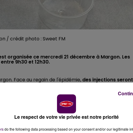
on / crédit photo : Sweet FM
 est organisée ce mercredi 21 décembre à Margon. Les
, entre 9h30 et 12h30.
rgon. Face au regain de l'épidémie,
des injections seront
es fêtes, entre 9h30 et 12h30
. Ces doses de rappel
Contin
 60 ans mais aussi aux adultes considérés comme fragile
té.
Le respect de votre vie privée est notre priorité
sur le site
Doctolib
ou par téléphone au 06 76 84 70 91. Le
ers
do the following data processing based on your consent and/or our legitimate int