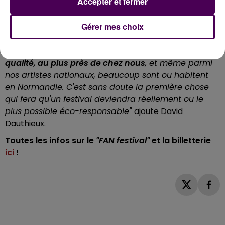
Accepter et fermer
Soudais ou Les Agités du Bocal.
"Il s'avère que dans la
majorité des festivals, on invite des artistes qui
Gérer mes choix
viennent du monde entier, et il faut dire qu'en avion,
on consomme beaucoup de CO2.
Donc notre idée
est de se dire qu'on peut proposer quelque chose de
qualité, au plus près de chez nous
, et même parmi
nos artistes nationaux, beaucoup sont ou habitent
en Normandie. C'est sans doute la première chose
qui fera qu'un festival deviendra réellement ou le
plus possible éco-responsable"
ajoute David
Dauthieux.
Toutes les infos sur le
"FAN festival"
et la billetterie
ici
!