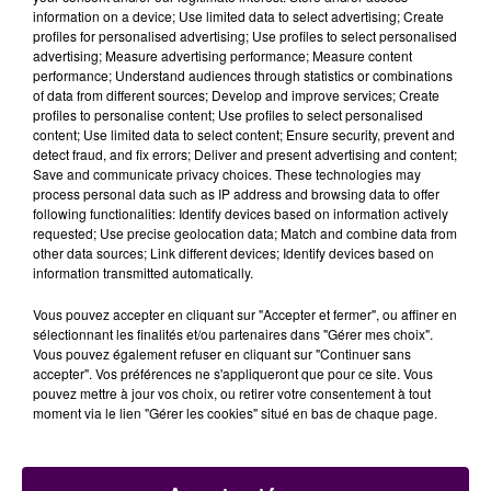
information on a device; Use limited data to select advertising; Create
profiles for personalised advertising; Use profiles to select personalised
advertising; Measure advertising performance; Measure content
performance; Understand audiences through statistics or combinations
of data from different sources; Develop and improve services; Create
profiles to personalise content; Use profiles to select personalised
content; Use limited data to select content; Ensure security, prevent and
detect fraud, and fix errors; Deliver and present advertising and content;
Save and communicate privacy choices. These technologies may
process personal data such as IP address and browsing data to offer
following functionalities: Identify devices based on information actively
requested; Use precise geolocation data; Match and combine data from
other data sources; Link different devices; Identify devices based on
information transmitted automatically.
TROIS JOURS DE CONCERTS
Vous pouvez accepter en cliquant sur "Accepter et fermer", ou affiner en
sélectionnant les finalités et/ou partenaires dans "Gérer mes choix".
Manu Lanvin, Joseph Chedid, ou encore Maëlle et Nuit
Vous pouvez également refuser en cliquant sur "Continuer sans
Incolore apparaissent donc cette année comme les
accepter". Vos préférences ne s'appliqueront que pour ce site. Vous
têtes d'affiche d'
un évènement qui conserve
pouvez mettre à jour vos choix, ou retirer votre consentement à tout
moment via le lien "Gérer les cookies" situé en bas de chaque page.
toutefois une dimension régionale, dans un souci
d'éco-responsabilité
. Plusieurs artistes rouennais
seront d'ailleurs de la partie : Noémie Provost, Juliette