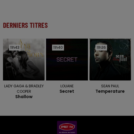
DERNIERS TITRES
11h43
11h43
11h40
11h40
11h36
11h36
LADY GAGA & BRADLEY
LOUANE
SEAN PAUL
Secret
Temperature
COOPER
Shallow