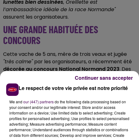
lunettes bien dessinées
, Oreillette est
l’ambassadrice idéale de la race Normande"
assurent les organisateurs.
UNE GRANDE HABITUÉE DES
CONCOURS
Cette vache de 5 ans, mère de trois veaux et jugée
"très calme"
par les organisateurs, a récemment été
décorée au concours National Normand 2023
. Des
atouts indéniables face aux nombreux visiteurs -615
Continuer sans accepter
000 lors de l'édition 2023- qu’elle croisera dans les
Le respect de votre vie privée est notre priorité
allées du salon parisien, bien loin du calme des prairies
normandes.
Oreillette prendra la pose dans le
We and
our (447) partners
do the following data processing based on
pavillon 1
.
your consent and/or our legitimate interest: Store and/or access
information on a device; Use limited data to select advertising; Create
DES FROMAGES AOP AVEC SON LAIT
profiles for personalised advertising; Use profiles to select personalised
advertising; Measure advertising performance; Measure content
performance; Understand audiences through statistics or combinations
Oreillette est
issue d’un élevage de Briouze
composé
of data from different sources; Develop and improve services; Create