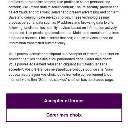
de 110 bovins, dont le lait est ensuite transformé
en
profiles to personalise content; Use profiles to select personalised
content; Use limited data to select content; Ensure security, prevent and
camembert et Pont-l’Evêque, AOP
évidemment. La
detect fraud, and fix errors; Deliver and present advertising and content;
Normande est
la troisième race bovine de France
,
Save and communicate privacy choices. These technologies may
avec près de 190 000 têtes réparties dans 6 000
process personal data such as IP address and browsing data to offer
following functionalities: Identify devices based on information actively
troupeaux.
La 60e édition
du Salon de l’Agriculture
requested; Use precise geolocation data; Match and combine data from
aura lieu du 24 février au 3 mars prochain à Paris.
other data sources; Link different devices; Identify devices based on
information transmitted automatically.
Vous pouvez accepter en cliquant sur "Accepter et fermer", ou affiner en
sélectionnant les finalités et/ou partenaires dans "Gérer mes choix".
Vous pouvez également refuser en cliquant sur "Continuer sans
accepter". Vos préférences ne s'appliqueront que pour ce site. Vous
pouvez mettre à jour vos choix, ou retirer votre consentement à tout
moment via le lien "Gérer les cookies" situé en bas de chaque page.
Accepter et fermer
À LA UNE
Gérer mes choix
7 août 2026
Gagnez vos pass pour le V and B Fest' 2026 !