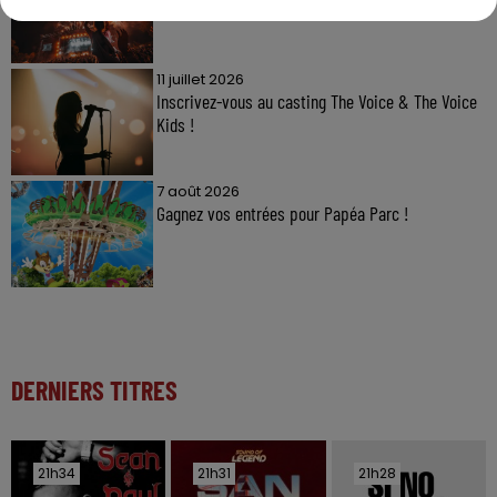
11 juillet 2026
Inscrivez-vous au casting The Voice & The Voice
Kids !
7 août 2026
Gagnez vos entrées pour Papéa Parc !
DERNIERS TITRES
21h34
21h34
21h31
21h31
21h28
21h28