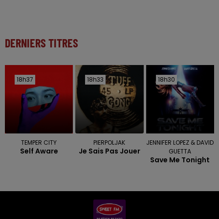
DERNIERS TITRES
18h37
18h37
18h33
18h33
18h30
18h30
TEMPER CITY
PIERPOLJAK
JENNIFER LOPEZ & DAVID
Self Aware
Je Sais Pas Jouer
GUETTA
Save Me Tonight