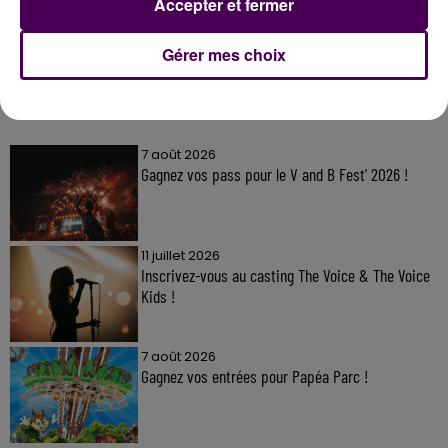
Accepter et fermer
Gérer mes choix
À LA UNE
7 août 2026
Gagnez vos pass pour le V and B Fest' 2026 !
11 juillet 2026
Inscrivez-vous au casting The Voice & The Voice
Kids !
7 août 2026
Gagnez vos entrées pour Papéa Parc !