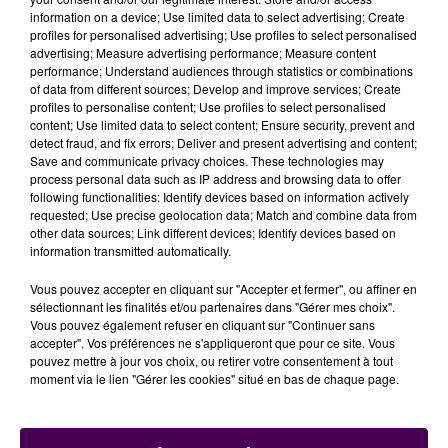
par crainte de devoir quitter la Sarthe. Même pour
information on a device; Use limited data to select advertising; Create
les étudiants boursiers, partir étudier ailleurs
profiles for personalised advertising; Use profiles to select personalised
advertising; Measure advertising performance; Measure content
représentait une difficulté
. L’ouverture de cette
performance; Understand audiences through statistics or combinations
formation au Mans va leur permettre de poursuivre
of data from different sources; Develop and improve services; Create
leurs ambitions"
souligne Delphine Letort, présidente
profiles to personalise content; Use profiles to select personalised
content; Use limited data to select content; Ensure security, prevent and
de l’université du Mans. Dans un premier temps, 80
detect fraud, and fix errors; Deliver and present advertising and content;
places sont proposées en première année pour cette
Save and communicate privacy choices. These technologies may
nouvelle licence de psychologie.
process personal data such as IP address and browsing data to offer
following functionalities: Identify devices based on information actively
requested; Use precise geolocation data; Match and combine data from
Ecoutez le reportage de Jonathan Lateur :
other data sources; Link different devices; Identify devices based on
information transmitted automatically.
Vous pouvez accepter en cliquant sur "Accepter et fermer", ou affiner en
sélectionnant les finalités et/ou partenaires dans "Gérer mes choix".
Vous pouvez également refuser en cliquant sur "Continuer sans
accepter". Vos préférences ne s'appliqueront que pour ce site. Vous
pouvez mettre à jour vos choix, ou retirer votre consentement à tout
moment via le lien "Gérer les cookies" situé en bas de chaque page.