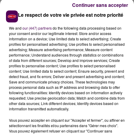
de rayonner très efficacement, confirme se tenir
Continuer sans accepter
prête à accueillir 150 000 festivaliers et souligne avoir
Le respect de votre vie privée est notre priorité
notamment contribué à l'installation d'
une passerelle
piétonne
pour arriver en toute sécurité sur les lieux de
We and
our (447) partners
do the following data processing based on
l'événement tout en ayant travaillé à
"la mise en
your consent and/or our legitimate interest: Store and/or access
place d'une signalétique pour faciliter l'accès au
information on a device; Use limited data to select advertising; Create
profiles for personalised advertising; Use profiles to select personalised
site".
advertising; Measure advertising performance; Measure content
performance; Understand audiences through statistics or combinations
of data from different sources; Develop and improve services; Create
profiles to personalise content; Use profiles to select personalised
content; Use limited data to select content; Ensure security, prevent and
detect fraud, and fix errors; Deliver and present advertising and content;
Save and communicate privacy choices. These technologies may
process personal data such as IP address and browsing data to offer
following functionalities: Identify devices based on information actively
requested; Use precise geolocation data; Match and combine data from
other data sources; Link different devices; Identify devices based on
information transmitted automatically.
Vous pouvez accepter en cliquant sur "Accepter et fermer", ou affiner en
sélectionnant les finalités et/ou partenaires dans "Gérer mes choix".
Vous pouvez également refuser en cliquant sur "Continuer sans