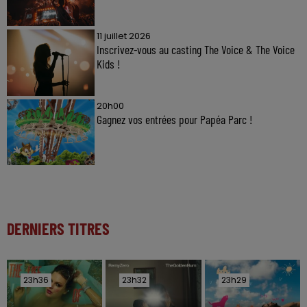
11 juillet 2026
Inscrivez-vous au casting The Voice & The Voice
Kids !
20h00
Gagnez vos entrées pour Papéa Parc !
DERNIERS TITRES
23h36
23h36
23h32
23h32
23h29
23h29