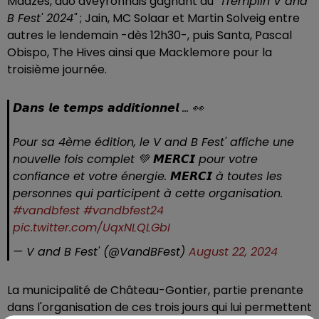
Madzes, duo aveyronnais gagnant du
"Tremplin V and
B Fest' 2024"
; Jain, MC Solaar et Martin Solveig entre
autres le lendemain -dès 12h30-, puis Santa, Pascal
Obispo, The Hives ainsi que Macklemore pour la
troisième journée.
𝘿𝙖𝙣𝙨 𝙡𝙚 𝙩𝙚𝙢𝙥𝙨 𝙖𝙙𝙙𝙞𝙩𝙞𝙤𝙣𝙣𝙚𝙡 ... 👀
Pour sa 4ème édition, le V and B Fest' affiche une
nouvelle fois complet 💚 𝙈𝙀𝙍𝘾𝙄 pour votre
confiance et votre énergie. 𝙈𝙀𝙍𝘾𝙄 à toutes les
personnes qui participent à cette organisation.
#vandbfest
#vandbfest24
pic.twitter.com/UqxNLQLGbI
— V and B Fest' (@VandBFest)
August 22, 2024
La municipalité de Château-Gontier, partie prenante
dans l'organisation de ces trois jours qui lui permettent