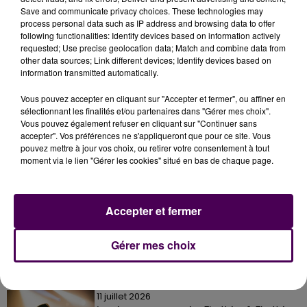
"minables"
les individus s'en étant pris au bien
Save and communicate privacy choices. These technologies may
process personal data such as IP address and browsing data to offer
commun.
following functionalities: Identify devices based on information actively
requested; Use precise geolocation data; Match and combine data from
other data sources; Link different devices; Identify devices based on
information transmitted automatically.
Vous pouvez accepter en cliquant sur "Accepter et fermer", ou affiner en
sélectionnant les finalités et/ou partenaires dans "Gérer mes choix".
Vous pouvez également refuser en cliquant sur "Continuer sans
accepter". Vos préférences ne s'appliqueront que pour ce site. Vous
pouvez mettre à jour vos choix, ou retirer votre consentement à tout
moment via le lien "Gérer les cookies" situé en bas de chaque page.
À LA UNE
Accepter et fermer
31 juillet 2026
Gagnez vos entrées à Terra Botanica !
Gérer mes choix
11 juillet 2026