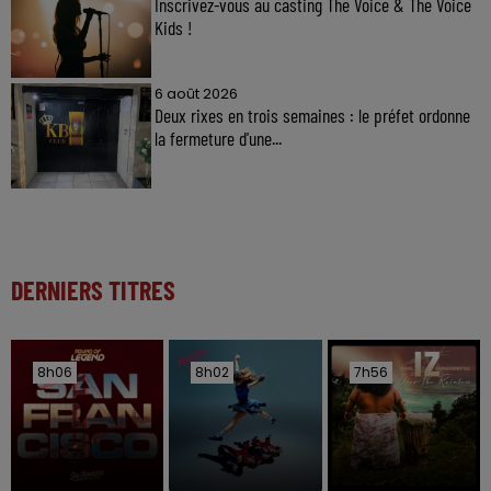
Inscrivez-vous au casting The Voice & The Voice
Kids !
6 août 2026
Deux rixes en trois semaines : le préfet ordonne
la fermeture d'une...
DERNIERS TITRES
8h06
8h06
8h02
8h02
7h56
7h56