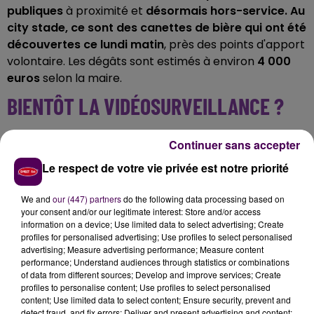
publiques
à proximité et
désormais hors-service.
Au
city stade, ce sont des canettes de bière qui ont été
découvertes ce lundi matin
, près des points d'apport
volontaire. Les dégâts sont estimés à environ
4 000
euros
selon la maire.
BIENTÔT LA VIDÉOSURVEILLANCE ?
"Des signalement ont été faits par des riverains et
Continuer sans accepter
moi-même auprès des gendarmes"
nous confie par
Le respect de votre vie privée est notre priorité
téléphone la maire de la cité fresnoise.
"Cela fait
environ deux week-ends qu'on constate ce type de
We and
our (447) partners
do the following data processing based on
dégâts.
Ça crée un état d'esprit d'insécurité
your consent and/or our legitimate interest: Store and/or access
permanente chez les habitants"
ajoute-t-elle.
information on a device; Use limited data to select advertising; Create
profiles for personalised advertising; Use profiles to select personalised
Fabienne Labrette-Ménager a demandé
un devis
advertising; Measure advertising performance; Measure content
pour éventuellement installer des caméras de
performance; Understand audiences through statistics or combinations
vidéosurveillance près de la médiathèque
.
"C'est
of data from different sources; Develop and improve services; Create
profiles to personalise content; Use profiles to select personalised
bien triste d'en arriver là pour une ville de 3 000
content; Use limited data to select content; Ensure security, prevent and
habitants".
Sur ses réseaux sociaux, elle qualifie de
detect fraud, and fix errors; Deliver and present advertising and content;