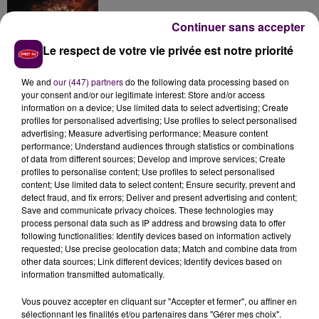
Continuer sans accepter
Le respect de votre vie privée est notre priorité
Inscrivez-vous au casting The Voice & The Voice
Kids !
We and
our (447) partners
do the following data processing based on
your consent and/or our legitimate interest: Store and/or access
information on a device; Use limited data to select advertising; Create
profiles for personalised advertising; Use profiles to select personalised
Athlétisme : quatre représentants du Centre-Val
advertising; Measure advertising performance; Measure content
de Loire aux...
performance; Understand audiences through statistics or combinations
of data from different sources; Develop and improve services; Create
profiles to personalise content; Use profiles to select personalised
content; Use limited data to select content; Ensure security, prevent and
detect fraud, and fix errors; Deliver and present advertising and content;
Save and communicate privacy choices. These technologies may
process personal data such as IP address and browsing data to offer
following functionalities: Identify devices based on information actively
requested; Use precise geolocation data; Match and combine data from
DERNIERS TITRES
other data sources; Link different devices; Identify devices based on
information transmitted automatically.
Vous pouvez accepter en cliquant sur "Accepter et fermer", ou affiner en
12h02
12h02
11h56
11h56
11h53
11h53
sélectionnant les finalités et/ou partenaires dans "Gérer mes choix".