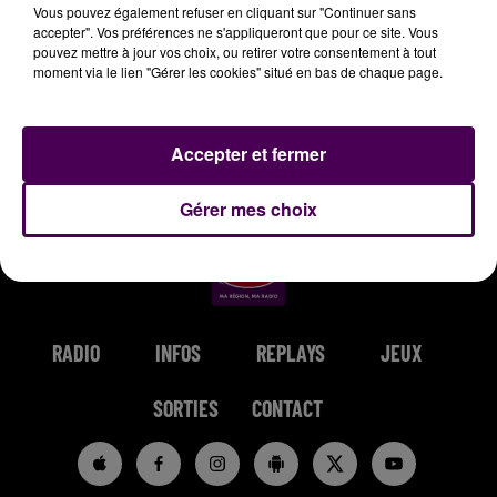
Vous pouvez également refuser en cliquant sur "Continuer sans
accepter". Vos préférences ne s'appliqueront que pour ce site. Vous
pouvez mettre à jour vos choix, ou retirer votre consentement à tout
moment via le lien "Gérer les cookies" situé en bas de chaque page.
TEDDY SWIMS
BRUNO MARS
DISTURBED
Mr Know It All
I Just Might
The Sound Of
Accepter et fermer
Silence
Gérer mes choix
RADIO
INFOS
REPLAYS
JEUX
SORTIES
CONTACT