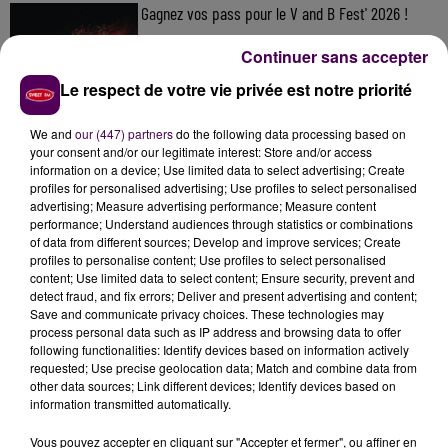
Gagnez vos pass pour le V and B Fest' 2026 !
Continuer sans accepter
Le respect de votre vie privée est notre priorité
Inscrivez-vous au casting The Voice & The Voice
Kids !
We and
our (447) partners
do the following data processing based on
your consent and/or our legitimate interest: Store and/or access
information on a device; Use limited data to select advertising; Create
profiles for personalised advertising; Use profiles to select personalised
advertising; Measure advertising performance; Measure content
Gagnez vos entrées pour Papéa Parc !
performance; Understand audiences through statistics or combinations
of data from different sources; Develop and improve services; Create
profiles to personalise content; Use profiles to select personalised
content; Use limited data to select content; Ensure security, prevent and
detect fraud, and fix errors; Deliver and present advertising and content;
Save and communicate privacy choices. These technologies may
process personal data such as IP address and browsing data to offer
following functionalities: Identify devices based on information actively
requested; Use precise geolocation data; Match and combine data from
other data sources; Link different devices; Identify devices based on
DERNIERS TITRES
information transmitted automatically.
Vous pouvez accepter en cliquant sur "Accepter et fermer", ou affiner en