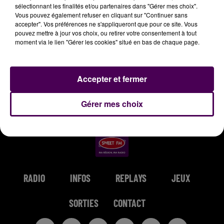
sélectionnant les finalités et/ou partenaires dans "Gérer mes choix".
20h35
20h35
20h32
20h32
20h29
20h29
Vous pouvez également refuser en cliquant sur "Continuer sans
accepter". Vos préférences ne s'appliqueront que pour ce site. Vous
pouvez mettre à jour vos choix, ou retirer votre consentement à tout
moment via le lien "Gérer les cookies" situé en bas de chaque page.
NATASHA ST-PIER &
SOUND OF LEGEND
SOPRANO
Accepter et fermer
San Francisco
Cosmo
PASCAL OBISPO
Tu Trouveras
Gérer mes choix
RADIO
INFOS
REPLAYS
JEUX
SORTIES
CONTACT