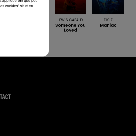
s'appliqueront que pour
les cookies" situé en
ORIA
LEWIS CAPALDI
DISIZ
Soirée
Someone You
Maniac
Mondaine
Loved
TACT