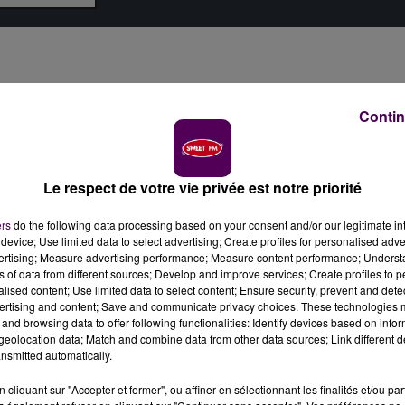
Contin
Le respect de votre vie privée est notre priorité
ers
do the following data processing based on your consent and/or our legitimate int
device; Use limited data to select advertising; Create profiles for personalised adver
vertising; Measure advertising performance; Measure content performance; Unders
ns of data from different sources; Develop and improve services; Create profiles to 
alised content; Use limited data to select content; Ensure security, prevent and detect
ertising and content; Save and communicate privacy choices. These technologies
and browsing data to offer following functionalities: Identify devices based on infor
eolocation data; Match and combine data from other data sources; Link different de
nsmitted automatically.
cliquant sur "Accepter et fermer", ou affiner en sélectionnant les finalités et/ou pa