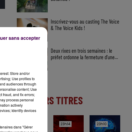
Inscrivez-vous au casting The Voice
& The Voice Kids !
uer sans accepter
Deux rixes en trois semaines : le
préfet ordonne la fermeture d'une...
erest: Store and/or
tising; Use profiles to
tand audiences through
personalise content; Use
 fraud, and fix errors;
DERNIERS TITRES
 may process personal
mation actively
vices; Identify devices
23h17
23h17
23h14
23h14
23h10
23h10
rtenaires dans "Gérer