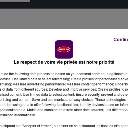
Contin
Le respect de votre vie privée est notre priorité
ers
do the following data processing based on your consent and/or our legitimate int
device; Use limited data to select advertising; Create profiles for personalised adver
vertising; Measure advertising performance; Measure content performance; Unders
ns of data from different sources; Develop and improve services; Create profiles to 
alised content; Use limited data to select content; Ensure security, prevent and detect
ertising and content; Save and communicate privacy choices. These technologies
and browsing data to offer following functionalities: Identify devices based on infor
eolocation data; Match and combine data from other data sources; Link different de
nsmitted automatically.
cliquant sur "Accepter et fermer", ou affiner en sélectionnant les finalités et/ou pa