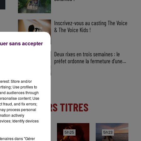
Inscrivez-vous au casting The Voice
& The Voice Kids !
uer sans accepter
Deux rixes en trois semaines : le
préfet ordonne la fermeture d'une...
erest: Store and/or
tising; Use profiles to
tand audiences through
personalise content; Use
DERNIERS TITRES
 fraud, and fix errors;
 may process personal
mation actively
vices; Identify devices
5h29
5h29
5h25
5h25
5h23
5h23
rtenaires dans "Gérer