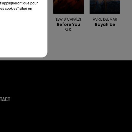
s'appliqueront que pour
les cookies" situé en
SOUND OF
LEWIS CAPALDI
AVRIL DEL MAR
Before You
Bayahibe
LEGEND
Go
San
Francisco
TACT