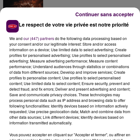
Continuer sans accepter
Le respect de votre vie privée est notre priorité
Inscrivez-vous au casting The Voice & The Voice
Kids !
We and
our (447) partners
do the following data processing based on
your consent and/or our legitimate interest: Store and/or access
information on a device; Use limited data to select advertising; Create
profiles for personalised advertising; Use profiles to select personalised
Gagnez vos entrées pour Papéa Parc !
advertising; Measure advertising performance; Measure content
performance; Understand audiences through statistics or combinations
of data from different sources; Develop and improve services; Create
profiles to personalise content; Use profiles to select personalised
content; Use limited data to select content; Ensure security, prevent and
detect fraud, and fix errors; Deliver and present advertising and content;
Save and communicate privacy choices. These technologies may
process personal data such as IP address and browsing data to offer
following functionalities: Identify devices based on information actively
DERNIERS TITRES
requested; Use precise geolocation data; Match and combine data from
other data sources; Link different devices; Identify devices based on
information transmitted automatically.
Vous pouvez accepter en cliquant sur "Accepter et fermer", ou affiner en
6h14
6h14
6h10
6h10
6h06
6h06