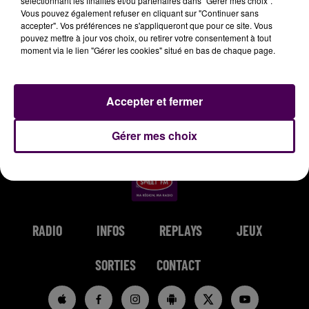
sélectionnant les finalités et/ou partenaires dans "Gérer mes choix".
Vous pouvez également refuser en cliquant sur "Continuer sans
accepter". Vos préférences ne s'appliqueront que pour ce site. Vous
pouvez mettre à jour vos choix, ou retirer votre consentement à tout
moment via le lien "Gérer les cookies" situé en bas de chaque page.
LADY GAGA & BRADLEY
FRANCIS CABREL
TEDDY SWIMS
Je T'aimais, Je
Mr Know It All
COOPER
Accepter et fermer
T'aime, Je
Shallow
T'aimerai
Gérer mes choix
RADIO
INFOS
REPLAYS
JEUX
SORTIES
CONTACT