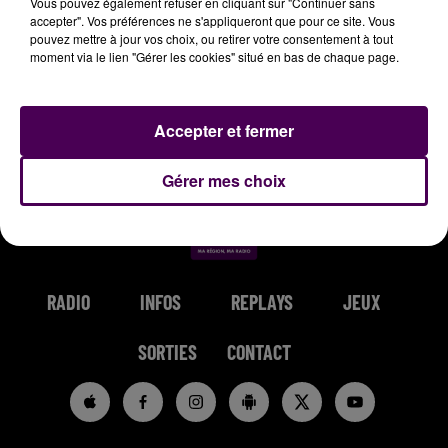
Vous pouvez également refuser en cliquant sur "Continuer sans
accepter". Vos préférences ne s'appliqueront que pour ce site. Vous
pouvez mettre à jour vos choix, ou retirer votre consentement à tout
moment via le lien "Gérer les cookies" situé en bas de chaque page.
RIDSA
RAG'N'BONE MAN
ZAHO & MC SOLAAR
Accepter et fermer
Boosté
Human
Comme Caroline
Gérer mes choix
RADIO
INFOS
REPLAYS
JEUX
SORTIES
CONTACT