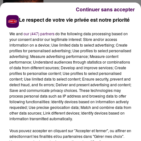
Continuer sans accepter
Le respect de votre vie privée est notre priorité
Inscrivez-vous au casting The Voice & The Voice
Kids !
We and
our (447) partners
do the following data processing based on
your consent and/or our legitimate interest: Store and/or access
information on a device; Use limited data to select advertising; Create
profiles for personalised advertising; Use profiles to select personalised
Une femme d'une soixantaine d'années morte
advertising; Measure advertising performance; Measure content
performance; Understand audiences through statistics or combinations
noyée dans le Calvados
of data from different sources; Develop and improve services; Create
profiles to personalise content; Use profiles to select personalised
content; Use limited data to select content; Ensure security, prevent and
detect fraud, and fix errors; Deliver and present advertising and content;
Save and communicate privacy choices. These technologies may
process personal data such as IP address and browsing data to offer
following functionalities: Identify devices based on information actively
requested; Use precise geolocation data; Match and combine data from
DERNIERS TITRES
other data sources; Link different devices; Identify devices based on
information transmitted automatically.
Vous pouvez accepter en cliquant sur "Accepter et fermer", ou affiner en
sélectionnant les finalités et/ou partenaires dans "Gérer mes choix".
20h57
20h57
20h54
20h54
20h51
20h51