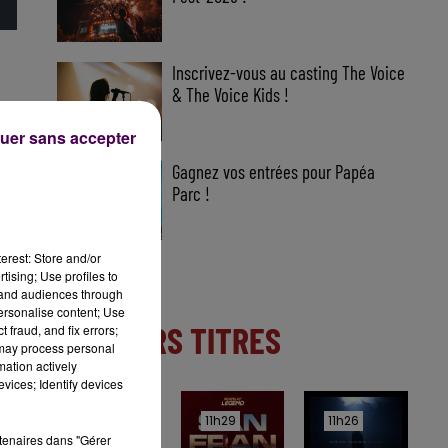
Inscrivez-vous au casting The Voice
& The Voice Kids !
uer sans accepter
Gagnez vos entrées pour Papéa
Parc !
erest: Store and/or
tising; Use profiles to
tand audiences through
personalise content; Use
DERNIERS TITRES
 fraud, and fix errors;
 may process personal
mation actively
vices; Identify devices
11h31
11h31
11h29
11h29
11h26
11h26
rtenaires dans "Gérer