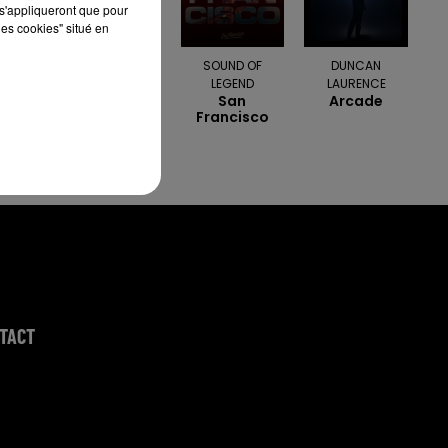
s'appliqueront que pour
les cookies" situé en
KYO & SITA
SOUND OF
DUNCAN
Le Chemin
LEGEND
LAURENCE
San
Arcade
Francisco
TACT