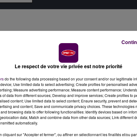
Contin
Le respect de votre vie privée est notre priorité
ers
do the following data processing based on your consent and/or our legitimate int
device; Use limited data to select advertising; Create profiles for personalised adver
vertising; Measure advertising performance; Measure content performance; Unders
ns of data from different sources; Develop and improve services; Create profiles to 
alised content; Use limited data to select content; Ensure security, prevent and detect
ertising and content; Save and communicate privacy choices. These technologies
and browsing data to offer following functionalities: Identify devices based on infor
eolocation data; Match and combine data from other data sources; Link different de
nsmitted automatically.
cliquant sur "Accepter et fermer", ou affiner en sélectionnant les finalités et/ou pa