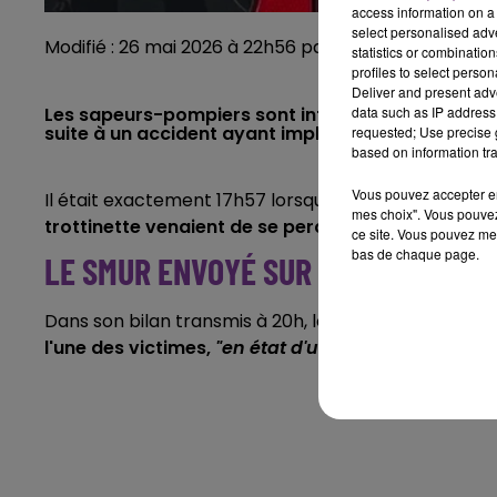
access information on a 
select personalised ad
Modifié : 26 mai 2026 à 22h56 par Emilien Borderie
statistics or combinatio
profiles to select person
Deliver and present adv
data such as IP address 
Les sapeurs-pompiers sont intervenus à Vignoux
suite à un accident ayant impliqué une voiture et 
requested; Use precise g
based on information tra
Vous pouvez accepter en 
Il était exactement 17h57 lorsque les sapeurs-pompi
mes choix". Vous pouvez
trottinette venaient de se percuter
, à Vignoux-sur
ce site. Vous pouvez met
bas de chaque page.
LE SMUR ENVOYÉ SUR LES LIEUX
Dans son bilan transmis à 20h, le Service départemen
l'une des victimes,
"en état d'urgence absolue"
, a