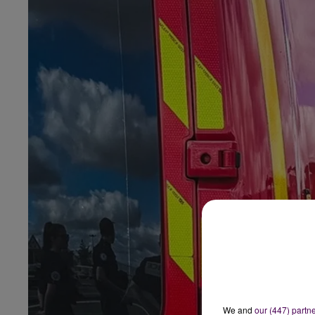
We and
our (447) partn