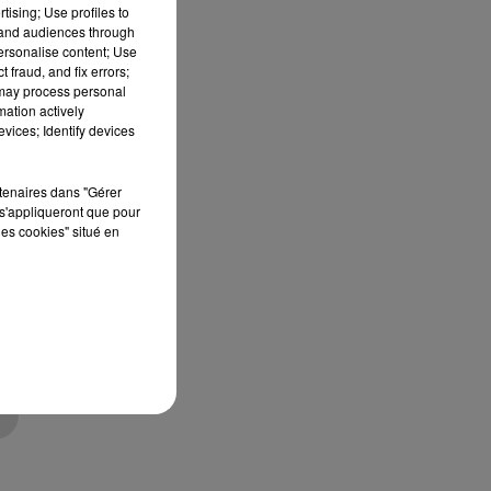
tising; Use profiles to
tand audiences through
personalise content; Use
 fraud, and fix errors;
 may process personal
mation actively
vices; Identify devices
rtenaires dans "Gérer
s'appliqueront que pour
.
les cookies" situé en