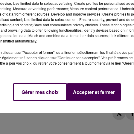
device; Use limited data to select advertising; Create profiles for personalised adver
vertising; Measure advertising performance; Measure content performance; Unders
ns of data from different sources; Develop and improve services; Create profiles to 
alised content; Use limited data to select content; Ensure security, prevent and detect
ertising and content; Save and communicate privacy choices. These technologies
and browsing data to offer following functionalities: Identify devices based on infor
-sur-Barangeon ce mardi 26 mai en fin d'après-midi
une trottinette.
eolocation data; Match and combine data from other data sources; Link different de
nsmitted automatically.
cliquant sur "Accepter et fermer", ou affiner en sélectionnant les finalités et/ou pa
ers du Cher ont été alertés :
une voiture et une
 également refuser en cliquant sur "Continuer sans accepter". Vos préférences ne 
-Barangeon, au niveau du numéro 15 de la rue Jean-Moulin
tre à jour vos choix, ou retirer votre consentement à tout moment via le lien "Gérer 
tal d'incendie et de secours fait état de deux blessés :
Gérer mes choix
Accepter et fermer
 nécessité la mobilisation sur place du Smur.