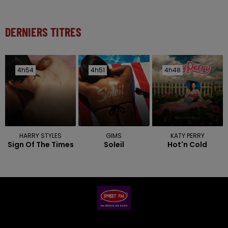
DERNIERS TITRES
4h54
4h54
4h51
4h51
4h48
4h48
HARRY STYLES
GIMS
KATY PERRY
Sign Of The Times
Soleil
Hot'n Cold