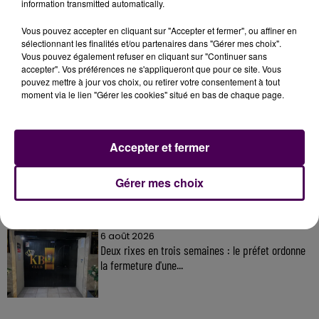
information transmitted automatically.
Vous pouvez accepter en cliquant sur "Accepter et fermer", ou affiner en
sélectionnant les finalités et/ou partenaires dans "Gérer mes choix".
À LA UNE
Vous pouvez également refuser en cliquant sur "Continuer sans
accepter". Vos préférences ne s'appliqueront que pour ce site. Vous
pouvez mettre à jour vos choix, ou retirer votre consentement à tout
31 juillet 2026
moment via le lien "Gérer les cookies" situé en bas de chaque page.
Gagnez vos entrées à Terra Botanica !
Accepter et fermer
11 juillet 2026
Inscrivez-vous au casting The Voice & The Voice
Gérer mes choix
Kids !
6 août 2026
Deux rixes en trois semaines : le préfet ordonne
la fermeture d'une...