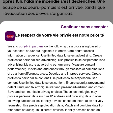
après 15h, l’alarme incendie s'est déclenchée
. Une
équipe de sapeurs-pompiers est arrivée, tandis que
l’évacuation des élèves s’organisait.
RIEN DE GRAVE
Continuer sans accepter
Au total, ce sont
Le respect de votre vie privée est notre priorité
140 élèves et neuf personnels
d'enseignement qui ont dû quitter l'établissement
.
We and
our (447) partners
do the following data processing based on
Sur place, les secouristes ont mis un certain temps à
your consent and/or our legitimate interest: Store and/or access
trouver l’origine de l'alerte.
C’est un dégagement de
information on a device; Use limited data to select advertising; Create
fumée émanant du système de ventilation qui
profiles for personalised advertising; Use profiles to select personalised
advertising; Measure advertising performance; Measure content
semble avoir été en cause
. L’intervention s’est
performance; Understand audiences through statistics or combinations
terminée à 17h20. Personne n'a été incommodé.
of data from different sources; Develop and improve services; Create
profiles to personalise content; Use profiles to select personalised
content; Use limited data to select content; Ensure security, prevent and
detect fraud, and fix errors; Deliver and present advertising and content;
Save and communicate privacy choices. These technologies may
process personal data such as IP address and browsing data to offer
following functionalities: Identify devices based on information actively
requested; Use precise geolocation data; Match and combine data from
other data sources; Link different devices; Identify devices based on