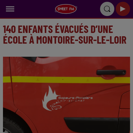
140 ENFANTS ÉVACUÉS D’UNE
ÉCOLE À MONTOIRE-SUR-LE-LOIR