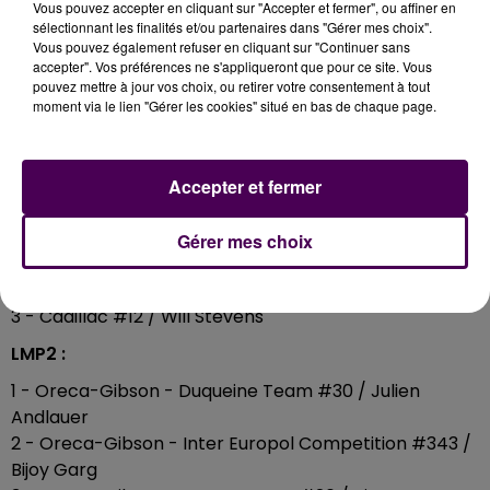
de cette édition 2026
qui se déroule, précisons-le,
Vous pouvez accepter en cliquant sur "Accepter et fermer", ou affiner en
dans des conditions météorologiques
sélectionnant les finalités et/ou partenaires dans "Gérer mes choix".
Vous pouvez également refuser en cliquant sur "Continuer sans
particulièrement clémentes pour les concurrents
accepter". Vos préférences ne s'appliqueront que pour ce site. Vous
mais aussi pour les dizaines de milliers de spectateurs
pouvez mettre à jour vos choix, ou retirer votre consentement à tout
qui vont et viennent le long du circuit.
moment via le lien "Gérer les cookies" situé en bas de chaque page.
TOP 3 PAR CATÉGORIE, À 23H
Accepter et fermer
Hypercar :
Gérer mes choix
1 - Toyota #8 / Sébastien Buemi
2 - BMW #20 / René Rast
3 - Cadillac #12 / Will Stevens
LMP2 :
1 - Oreca-Gibson - Duqueine Team #30 / Julien
Andlauer
2 - Oreca-Gibson - Inter Europol Competition #343 /
Bijoy Garg