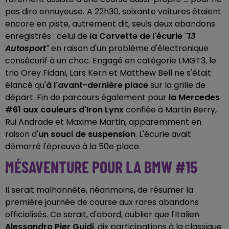
pas dire ennuyeuse.
A 22h30, soixante voitures étaient
encore en piste, autrement dit, seuls deux abandons
enregistrés : celui de
la Corvette de l'écurie
"13
Autosport"
en raison d'un problème d'électronique
consécurif à un choc. Engagé en catégorie LMGT3, le
trio Orey Fidani, Lars Kern et Matthew Bell ne s'était
élancé qu'
à l'avant-dernière place
sur la grille de
départ. Fin de parcours également pour
la Mercedes
#61 aux couleurs d'Iron Lynx
confiée à Martin Berry,
Rui Andrade et Maxime Martin, apparemment en
raison d'
un souci de suspension
. L'écurie avait
démarré l'épreuve à la 50e place.
MÉSAVENTURE POUR LA BMW #15
Il serait malhonnête, néanmoins, de résumer la
première journée de course aux rares abandons
officialisés. Ce serait, d'abord, oublier que l'Italien
Alessandro Pier Guidi
, dix participations à la classique