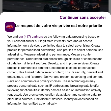
Continuer sans accepter
Le respect de votre vie privée est notre priorité
We and
our (447) partners
do the following data processing based on
your consent and/or our legitimate interest: Store and/or access
information on a device; Use limited data to select advertising; Create
profiles for personalised advertising; Use profiles to select personalised
advertising; Measure advertising performance; Measure content
A 23h, le
"peloton de tête"
de la catégorie Hypercar,
performance; Understand audiences through statistics or combinations
of data from different sources; Develop and improve services; Create
constitué de
treize voitures -Toyota, BMW, Cadillac,
profiles to personalise content; Use profiles to select personalised
Ferrari, Alpine et, avec un léger décalage, Genesis-,
content; Use limited data to select content; Ensure security, prevent and
effectuait son 117e tour
. Suivaient, avec jusqu'à trois
detect fraud, and fix errors; Deliver and present advertising and content;
Save and communicate privacy choices. These technologies may
"boucles"
de retard, les deux Aston Martin, les deux
process personal data such as IP address and browsing data to offer
Peugeot et la seconde BMW. Le pilote néo-zélandais
following functionalities: Identify devices based on information actively
Earl Bamber était détenteur du meilleur chrono
requested; Use precise geolocation data; Match and combine data from
other data sources; Link different devices; Identify devices based on
-3'26''370- sur la Cadillac #38.
Impossible, pour
information transmitted automatically.
l'instant, de pronostiquer sérieusement le podium