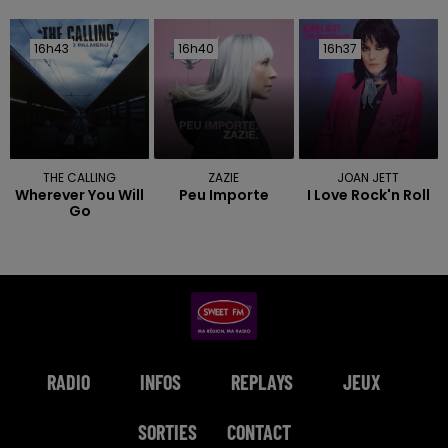
16h43
16h43
16h40
16h40
16h37
16h37
THE CALLING
ZAZIE
JOAN JETT
Wherever You Will
Peu Importe
I Love Rock'n Roll
Go
RADIO
INFOS
REPLAYS
JEUX
SORTIES
CONTACT