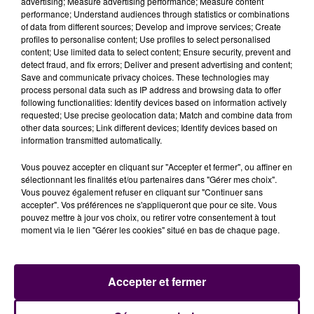
advertising; Measure advertising performance; Measure content
en
"LMGT3"
-, on a vu Miguel Molina, au volant, s'arrêter
performance; Understand audiences through statistics or combinations
vers 10h20 au niveau du virage du Tertre-Rouge puis
of data from different sources; Develop and improve services; Create
profiles to personalise content; Use profiles to select personalised
sortir de l'habitacle après que les commissaires aient
content; Use limited data to select content; Ensure security, prevent and
poussé sa voiture derrière les rails de sécurité. A moins
detect fraud, and fix errors; Deliver and present advertising and content;
de cinq heures de l'arrivée, Cadillac et Ferrari ayant
Save and communicate privacy choices. These technologies may
process personal data such as IP address and browsing data to offer
donc perdu l'une de leurs montures, chacune des
following functionalities: Identify devices based on information actively
grandes marques engagées en
"Hypercar"
disposait
requested; Use precise geolocation data; Match and combine data from
de deux véhicules : les BMW #15 et #20, les Toyota #7
other data sources; Link different devices; Identify devices based on
information transmitted automatically.
et #8, les Cadillac #12 et #101, les Ferrari #51 et #83,
les Alpine #35 et #36, les Peugeot #94 et #95 et les
Vous pouvez accepter en cliquant sur "Accepter et fermer", ou affiner en
Genesis #17 et #19.
sélectionnant les finalités et/ou partenaires dans "Gérer mes choix".
Vous pouvez également refuser en cliquant sur "Continuer sans
accepter". Vos préférences ne s'appliqueront que pour ce site. Vous
pouvez mettre à jour vos choix, ou retirer votre consentement à tout
moment via le lien "Gérer les cookies" situé en bas de chaque page.
Accepter et fermer