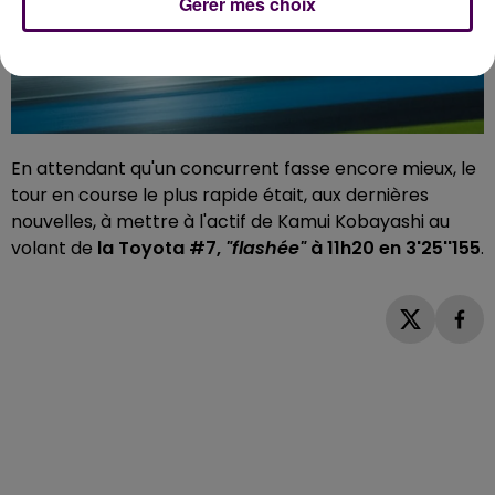
Gérer mes choix
En attendant qu'un concurrent fasse encore mieux, le
tour en course le plus rapide était, aux dernières
nouvelles, à mettre à l'actif de Kamui Kobayashi au
volant de
la Toyota #7,
"flashée"
à 11h20 en 3'25''155
.