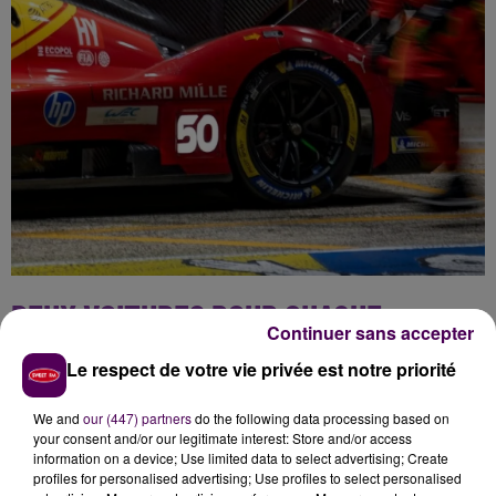
DEUX VOITURES POUR CHAQUE
Continuer sans accepter
MARQUE EN
"HYPERCAR"
Le respect de votre vie privée est notre priorité
L'autre coup dur dans la catégorie-reine, c'est
We and
our (447) partners
do the following data processing based on
l'abandon de la Ferrari 50
: alors que la course était
your consent and/or our legitimate interest: Store and/or access
neutralisée et au ralenti, sous
"safety car"
, suite à une
information on a device; Use limited data to select advertising; Create
profiles for personalised advertising; Use profiles to select personalised
sortie de piste de la Porsche #91 d'Ayhancan Güven -