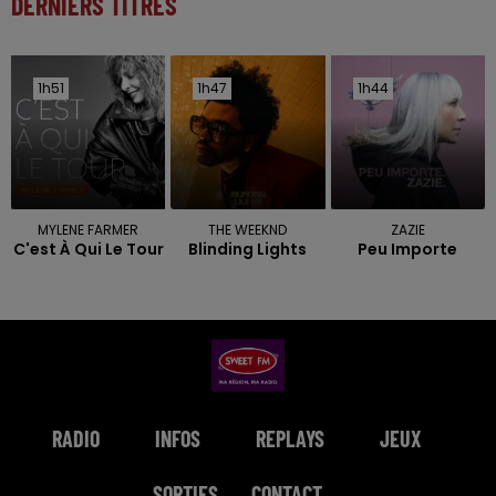
DERNIERS TITRES
1h51
1h51
1h47
1h47
1h44
1h44
MYLENE FARMER
THE WEEKND
ZAZIE
C'est À Qui Le Tour
Blinding Lights
Peu Importe
RADIO
INFOS
REPLAYS
JEUX
SORTIES
CONTACT