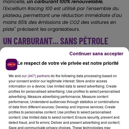
mancelle,
un carburant 100% renouvelable
,
l'Excellium Racing 100 est utilisé par l'ensemble du
plateau, permettant une réduction immédiate d'au
moins 65% des émissions de CO2 des voitures en
piste"
précisent les organisateurs.
UN CARBURANT... SANS PÉTROLE
Continuer sans accepter
Et ce sont les laborantins de Total qui sont à l’œuvre :
"Avec l’Excellium Endurance développé en 2018, 85%
Le respect de votre vie privée est notre priorité
d’hydrocarbures standards, d’origine fossile, étaient
mélangés à 10% d’éthanol d’origine renouvelable et
We and
our (447) partners
do the following data processing based on
5% de bio hydrocarbures. Après plusieurs mois de
your consent and/or our legitimate interest: Store and/or access
information on a device; Use limited data to select advertising; Create
recherche et de tests, les ingénieurs de TotalEnergies
profiles for personalised advertising; Use profiles to select personalised
et les avancées extérieures ont permis de réaliser
advertising; Measure advertising performance; Measure content
une formule qui ne contient plus aucune goutte de
performance; Understand audiences through statistics or combinations
of data from different sources; Develop and improve services; Create
pétrole
: l’Excellium Racing 100"
.
Patrick Pouyanné
profiles to personalise content; Use profiles to select personalised
agitera le drapeau tricolore à 16h
, à l'issue du tour de
content; Use limited data to select content; Ensure security, prevent and
formation.
detect fraud, and fix errors; Deliver and present advertising and content;
Save and communicate privacy choices. These technologies may