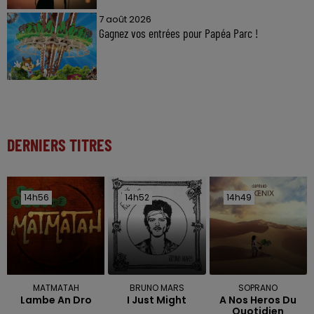
7 août 2026
Gagnez vos entrées pour Papéa Parc !
DERNIERS TITRES
14h56
14h56
14h52
14h52
14h49
14h49
MATMATAH
BRUNO MARS
SOPRANO
Lambe An Dro
I Just Might
A Nos Heros Du
Quotidien