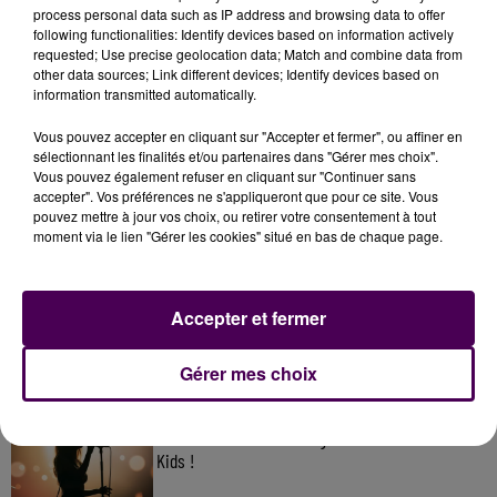
process personal data such as IP address and browsing data to offer
following functionalities: Identify devices based on information actively
requested; Use precise geolocation data; Match and combine data from
other data sources; Link different devices; Identify devices based on
information transmitted automatically.
Vous pouvez accepter en cliquant sur "Accepter et fermer", ou affiner en
sélectionnant les finalités et/ou partenaires dans "Gérer mes choix".
Vous pouvez également refuser en cliquant sur "Continuer sans
accepter". Vos préférences ne s'appliqueront que pour ce site. Vous
pouvez mettre à jour vos choix, ou retirer votre consentement à tout
À LA UNE
moment via le lien "Gérer les cookies" situé en bas de chaque page.
7 août 2026
Accepter et fermer
Gagnez vos pass pour le V and B Fest' 2026 !
Gérer mes choix
11 juillet 2026
Inscrivez-vous au casting The Voice & The Voice
Kids !