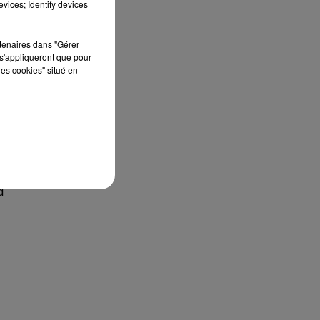
vices; Identify devices
rtenaires dans "Gérer
s'appliqueront que pour
les cookies" situé en
s
d