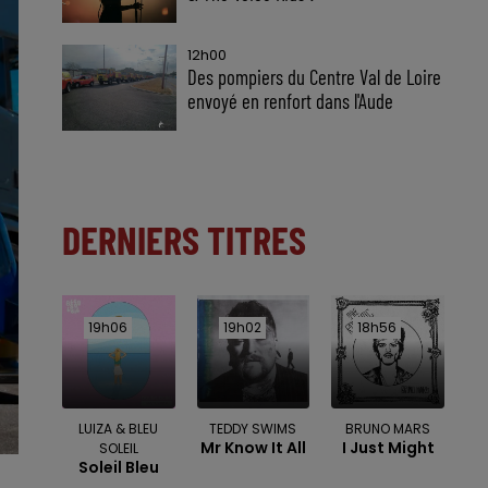
12h00
Des pompiers du Centre Val de Loire
envoyé en renfort dans l'Aude
DERNIERS TITRES
19h06
19h06
19h02
19h02
18h56
18h56
LUIZA & BLEU
TEDDY SWIMS
BRUNO MARS
Mr Know It All
I Just Might
SOLEIL
Soleil Bleu