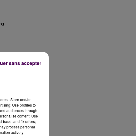
ra
uer sans accepter
erest: Store and/or
tising; Use profiles to
tand audiences through
personalise content; Use
 le
 fraud, and fix errors;
r
 may process personal
mation actively