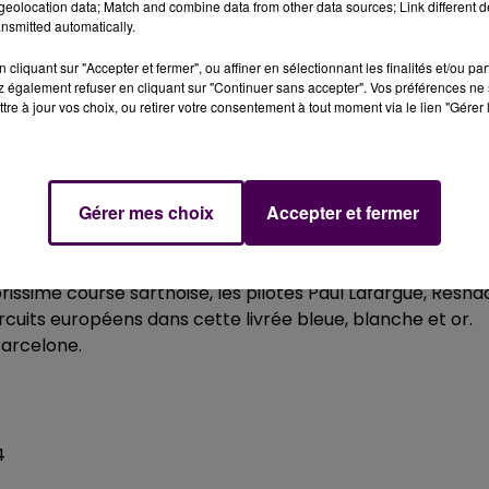
eolocation data; Match and combine data from other data sources; Link different de
nsmitted automatically.
 du dépôt de cookies que vous avez exprimé. Si vous
cliquant sur "Accepter et fermer", ou affiner en sélectionnant les finalités et/ou pa
 également refuser en cliquant sur "Continuer sans accepter". Vos préférences ne 
 votre accord en cliquant sur le bouton ci-dessous.
tre à jour vos choix, ou retirer votre consentement à tout moment via le lien "Gérer 
her l'élément
Gérer mes choix
Accepter et fermer
a"
, ne cache pas non plus sa joie :
"C’est génial de voir le
de la place pour développer encore plus cette aventure,
 victoire au Mans, Matra sera de retour en championnat
brissime course sarthoise, les pilotes Paul Lafargue, Resha
ircuits européens dans cette livrée bleue, blanche et or.
Barcelone.
4