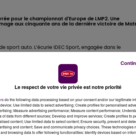
 livrée pour le championnat d'Europe de LMP2. Une
mage aux cinquante ans de la dernière victoire de Mat
e sport auto. L’écurie IDEC Sport, engagée dans le
égorie LMP 2, a dévoilé ce lundi 18 mars la livrée qui
leurs de la mythique équipe Matra
, vainqueur des 24
Contin
re a été conçue pour
célébrer le demi-siècle du dernier
oge manceau
.
Le respect de votre vie privée est notre priorité
ers
do the following data processing based on your consent and/or our legitimate int
avec un liseret doré partant du nez de la voiture pour
device; Use limited data to select advertising; Create profiles for personalised adver
couleur sur l’aileron arrière. Du blanc, également présent
vertising; Measure advertising performance; Measure content performance; Unders
ns of data from different sources; Develop and improve services; Create profiles to 
cockpit. A la grande satisfaction de Paul Lafargue :
"J’aime
alised content; Use limited data to select content; Ensure security, prevent and detect
edans.
L’objectif n’est pas de surprendre, mais de ravive
ertising and content; Save and communicate privacy choices. These technologies
 logo de Matra apparaît, lui, sur le devant de la voiture.
and browsing data to offer following functionalities: Identify devices based on infor