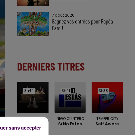
7 août 2026
Gagnez vos entrées pour Papéa
Parc !
DERNIERS TITRES
3h44
3h44
3h41
3h41
3h38
3h38
TOVE LO &
INIGO QUINTERO
TEMPER CITY
Si No Estas
Self Aware
STROMAE
uer sans accepter
Des Fleurs