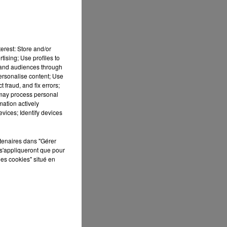
erest: Store and/or
tising; Use profiles to
tand audiences through
personalise content; Use
 fraud, and fix errors;
 may process personal
mation actively
vices; Identify devices
r
rtenaires dans "Gérer
s'appliqueront que pour
les cookies" situé en