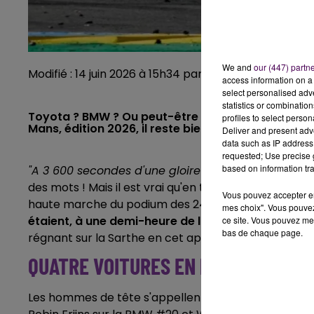
We and
our (447) partn
Modifié : 14 juin 2026 à 15h34 par Emilien Borderie
access information on a 
select personalised ad
statistics or combinatio
Toyota ? BMW ? Ou peut-être Cadillac, voire Ferrar
profiles to select person
Mans, édition 2026, il reste bien hasardeux de pr
Deliver and present adv
data such as IP address 
requested; Use precise g
based on information tra
"A 3 600 secondes d'une gloire éternelle"
... Dans s
des mots ! Mais il est vrai qu'en tête de course, les
Vous pouvez accepter en 
haute marche du podium des 24 Heures du Mans, édi
mes choix". Vous pouvez
étaient, à une demi-heure de l'arrivée, parfaite
ce site. Vous pouvez met
bas de chaque page.
régnant sur la Sarthe en cet après-midi du dimanche
QUATRE VOITURES EN MOINS D'UNE 
Les hommes de tête s'appellent Kamui Kobayashi, su