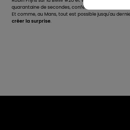
Robin Frijns sur la BMW #20 et Will Stevens au volan
quarantaine de secondes, conférant à cette course d
Et comme, au Mans, tout est possible jusqu'au dern
créer la surprise
.