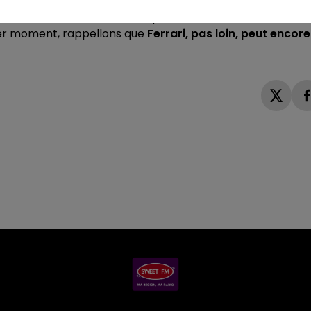
t de la Cadillac #12 : ces quatre-là évoluent dans la mêm
'endurance une allure de sprint, à se croire en Formule 1
ier moment, rappellons que
Ferrari, pas loin, peut encore