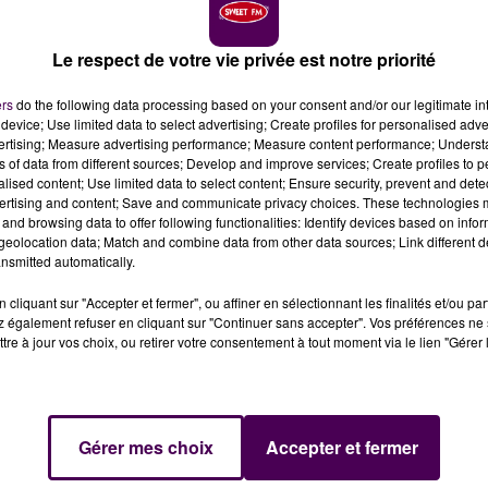
Le respect de votre vie privée est notre priorité
ers
do the following data processing based on your consent and/or our legitimate int
device; Use limited data to select advertising; Create profiles for personalised adver
vertising; Measure advertising performance; Measure content performance; Unders
ns of data from different sources; Develop and improve services; Create profiles to 
i... A trente minutes de l'arrivées des 24 Heures du
alised content; Use limited data to select content; Ensure security, prevent and detect
onostiquer le nom du vainqueur !
ertising and content; Save and communicate privacy choices. These technologies
and browsing data to offer following functionalities: Identify devices based on infor
eolocation data; Match and combine data from other data sources; Link different de
nsmitted automatically.
a communication, l'Automobile Club de l'Ouest n'a pas peu
 meilleurs semblent tout donner pour monter sur la plus
cliquant sur "Accepter et fermer", ou affiner en sélectionnant les finalités et/ou pa
tion 2026 :
deux Toyota, une BMW et une Cadillac
 également refuser en cliquant sur "Continuer sans accepter". Vos préférences ne 
ment en mesure de l'emporter
sous le soleil de plomb
tre à jour vos choix, ou retirer votre consentement à tout moment via le lien "Gérer 
 14 juin.
MINUTE
Gérer mes choix
Accepter et fermer
r la Toyota #7, son collègue Sébastien Buemi sur la #8,