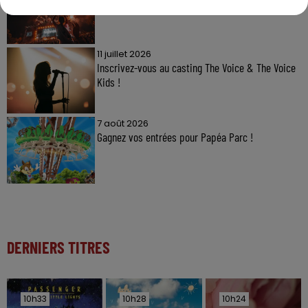
11 juillet 2026
Inscrivez-vous au casting The Voice & The Voice
Kids !
7 août 2026
Gagnez vos entrées pour Papéa Parc !
DERNIERS TITRES
10h33
10h33
10h28
10h28
10h24
10h24