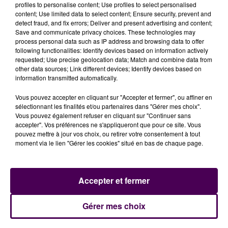
cérémonie à Saint-Laurent-sur-Mer sur la plage
profiles to personalise content; Use profiles to select personalised
content; Use limited data to select content; Ensure security, prevent and
d'Omaha, ainsi qu'
une vingtaine de chefs d'États et
detect fraud, and fix errors; Deliver and present advertising and content;
de gouvernements
, dont le président américain
Joe
Save and communicate privacy choices. These technologies may
Biden
et le chancellier allemand
Olaf Scholz
.
Environ
process personal data such as IP address and browsing data to offer
following functionalities: Identify devices based on information actively
200 vétérans
américains, britanniques et canadiens
requested; Use precise geolocation data; Match and combine data from
sont également attendus.
other data sources; Link different devices; Identify devices based on
information transmitted automatically.
Vous pouvez accepter en cliquant sur "Accepter et fermer", ou affiner en
sélectionnant les finalités et/ou partenaires dans "Gérer mes choix".
Vous pouvez également refuser en cliquant sur "Continuer sans
accepter". Vos préférences ne s'appliqueront que pour ce site. Vous
pouvez mettre à jour vos choix, ou retirer votre consentement à tout
moment via le lien "Gérer les cookies" situé en bas de chaque page.
Accepter et fermer
À LA UNE
Gérer mes choix
7 août 2026
Gagnez vos pass pour le V and B Fest' 2026 !