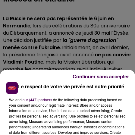
La Russie ne sera pas représentée le 6 juin en
Normandie
, lors des célébrations du 80e anniversaire
du Débarquement, a annoncé ce jeudi 30 mai l'Élysée.
Une décision justifiée par
la
"guerre d'agression"
menée contre l'Ukraine
. Initialement, en avril dernier,
la présidence française avait annoncé
ne pas convier
Vladimir Poutine
, mais la Mission Libération, qui
organise les commémorations avait indiqué inviter
Continuer sans accepter
une délégation russe au nom de la contribution de
l'Union Soviétique à la victoire contre l'Allemagne
Le respect de votre vie privée est notre priorité
nazie.
We and
our (447) partners
do the following data processing based on
VOLODYMYR ZELENSKY INVITÉ
your consent and/or our legitimate interest: Store and/or access
information on a device; Use limited data to select advertising; Create
L'Ukraine sera quant à elle bien réprésentée, puisque
profiles for personalised advertising; Use profiles to select personalised
advertising; Measure advertising performance; Measure content
son président
Volodymyr Zelensky fera le
performance; Understand audiences through statistics or combinations
déplacement dans le Calvados
le 6 juin pour la
of data from different sources; Develop and improve services; Create