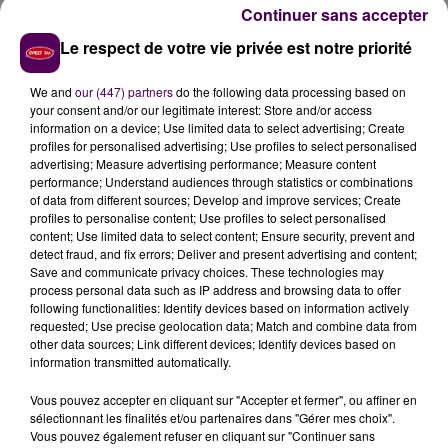
Continuer sans accepter
Dans l'autre véhicule,
une femme, elle aussi âgée de
Le respect de votre vie privée est notre priorité
20 ans, a été légèrement blessée
. L'intervention aura
mobilisé jusqu'à seize sapeurs-pompiers, dont un chef
We and
our (447) partners
do the following data processing based on
de groupe, à bord de cinq engins.
your consent and/or our legitimate interest: Store and/or access
information on a device; Use limited data to select advertising; Create
profiles for personalised advertising; Use profiles to select personalised
advertising; Measure advertising performance; Measure content
performance; Understand audiences through statistics or combinations
of data from different sources; Develop and improve services; Create
profiles to personalise content; Use profiles to select personalised
content; Use limited data to select content; Ensure security, prevent and
detect fraud, and fix errors; Deliver and present advertising and content;
Save and communicate privacy choices. These technologies may
process personal data such as IP address and browsing data to offer
following functionalities: Identify devices based on information actively
requested; Use precise geolocation data; Match and combine data from
À LA UNE
other data sources; Link different devices; Identify devices based on
information transmitted automatically.
20h00
Vous pouvez accepter en cliquant sur "Accepter et fermer", ou affiner en
Gagnez vos pass pour le V and B Fest' 2026 !
sélectionnant les finalités et/ou partenaires dans "Gérer mes choix".
Vous pouvez également refuser en cliquant sur "Continuer sans