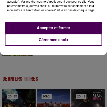
accepter". Vos préférences ne s'appliqueront que pour ce site. Vous
pouvez mettre à jour vos choix, ou retirer votre consentement à tout
moment via le lien "Gérer les cookies" situé en bas de chaque page.
11 juillet 2026
Inscrivez-vous au casting The Voice & The Voice
Kids !
Accepter et fermer
20h00
Gérer mes choix
Gagnez vos entrées pour Papéa Parc !
DERNIERS TITRES
20h25
20h25
20h21
20h21
20h18
20h18