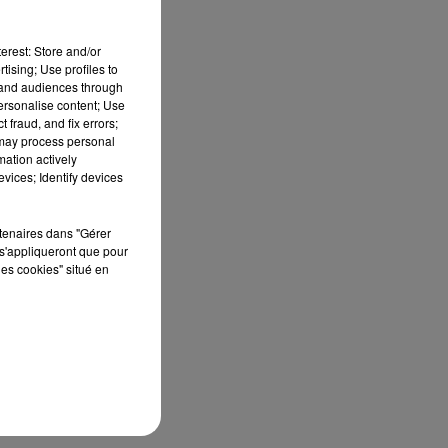
erest: Store and/or
tising; Use profiles to
tand audiences through
personalise content; Use
e
 fraud, and fix errors;
 may process personal
mation actively
vices; Identify devices
n,
di
rtenaires dans "Gérer
s'appliqueront que pour
les cookies" situé en
n