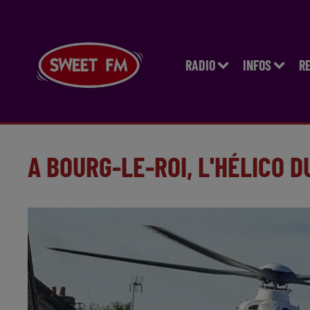
RADIO
INFOS
R
A BOURG-LE-ROI, L'HÉLICO 