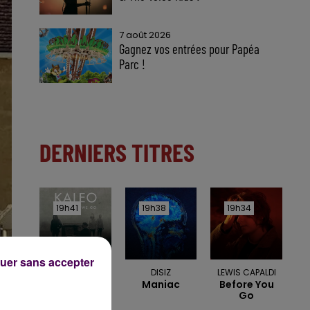
7 août 2026
Gagnez vos entrées pour Papéa
Parc !
DERNIERS TITRES
19h41
19h41
19h38
19h38
19h34
19h34
uer sans accepter
KALEO
DISIZ
LEWIS CAPALDI
Way Down We
Maniac
Before You
Go
Go