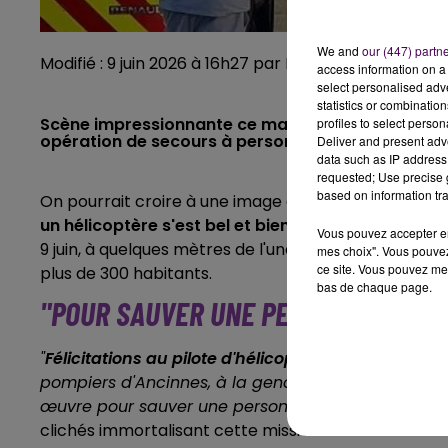
We and
our (447) partn
Modifié : 9 juin 2026 à 16h27 par Emilien Borderie /
access information on a 
select personalised ad
statistics or combinatio
Scène impressionnante ce mardi 9 juin à Bourg-le-
profiles to select person
opération de secours à personne.
Deliver and present adv
data such as IP address 
requested; Use precise g
based on information tra
On pourrait croire à une image générée par l'intelligen
un hélicoptère s'est bel et bien posé
au milieu d'u
Vous pouvez accepter en 
9 juin, à quelques mètres de l'une des deux portes 
mes choix". Vous pouvez
ce site. Vous pouvez met
plus de 300 habitants.
bas de chaque page.
"POUR SAUVER UNE PERSONNE"
"
Félicitations au pilote d'hélicoptère de s'être posé
pompiers d'Ancinnes, à la gendarmerie, pour avo
œuvre pour sauver une personne"
lit-on sur la pa
clichés immortalisant cette mission.