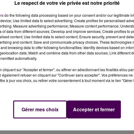
Le respect de votre vie privée est notre priorité
ers
do the following data processing based on your consent and/or our legitimate int
 crédit photo : commune de Bourg-le-Roi
device; Use limited data to select advertising; Create profiles for personalised adver
vertising; Measure advertising performance; Measure content performance; Unders
ns of data from different sources; Develop and improve services; Create profiles to 
Roi : un hélicoptère s'est posé dans le village pour un
alised content; Use limited data to select content; Ensure security, prevent and detect
ertising and content; Save and communicate privacy choices. These technologies
and browsing data to offer following functionalities: Identify devices based on infor
eolocation data; Match and combine data from other data sources; Link different de
nsmitted automatically.
ce artificielle, tant la scène paraît surréaliste... Mais no
ne petite rue, à Bourg-le-Roi
, dans la matinée de ce mar
cliquant sur "Accepter et fermer", ou affiner en sélectionnant les finalités et/ou pa
fortifiées que compte cette commune sarthoise d'à peine
 également refuser en cliquant sur "Continuer sans accepter". Vos préférences ne 
tre à jour vos choix, ou retirer votre consentement à tout moment via le lien "Gérer 
 entre les habitations
, au Samu d'Alençon, aux sapeurs-
Gérer mes choix
Accepter et fermer
ir, chacun dans son domaine de compétence, tout mis e
ge Facebook du village de Bourg-le-Roi, au-dessus de deux