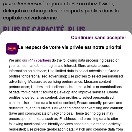
plus silencieuses"
argumente-t-on chez Twisto,
délégataire chargé des transports publics dans la
capitale calvadosienne.
PLUS DE CAPACITÉ, PLUS
Continuer sans accepter
D'AUTONOMIE
Le respect de votre vie privée est notre priorité
Autres améliorations concrètes apportées au service,
ces minibus peuvent accueillir désormais jusqu'à
We and
our (447) partners
do the following data processing based on
your consent and/or our legitimate interest: Store and/or access
trente passagers
, contre vingt auparavant, et
information on a device; Use limited data to select advertising; Create
disposent d'une
autonomie portée à 200 kilomètres
.
profiles for personalised advertising; Use profiles to select personalised
De manière plus anecdotique, les véhicules arborent
advertising; Measure advertising performance; Measure content
performance; Understand audiences through statistics or combinations
un nouvel habillage coloré
"mettant en avant les lieux
of data from different sources; Develop and improve services; Create
emblématiques du parcours"
souligne-t-on.
profiles to personalise content; Use profiles to select personalised
content; Use limited data to select content; Ensure security, prevent and
detect fraud, and fix errors; Deliver and present advertising and content;
Save and communicate privacy choices. These technologies may
process personal data such as IP address and browsing data to offer
following functionalities: Identify devices based on information actively
requested; Use precise geolocation data; Match and combine data from