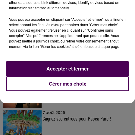
other data sources; Link different devices; Identify devices based on
information transmitted automatically.
Vous pouvez accepter en cliquant sur "Accepter et fermer", ou affiner en
sélectionnant les finalités et/ou partenaires dans "Gérer mes choix".
Vous pouvez également refuser en cliquant sur "Continuer sans
À LA UNE
accepter". Vos préférences ne s'appliqueront que pour ce site. Vous
pouvez mettre à jour vos choix, ou retirer votre consentement à tout
moment via le lien "Gérer les cookies" situé en bas de chaque page.
7 août 2026
Gagnez vos pass pour le V and B Fest' 2026 !
Accepter et fermer
11 juillet 2026
Gérer mes choix
Inscrivez-vous au casting The Voice & The Voice
Kids !
7 août 2026
Gagnez vos entrées pour Papéa Parc !