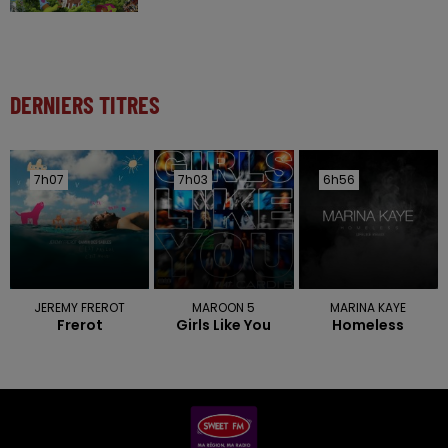
DERNIERS TITRES
7h07
7h07
7h03
7h03
6h56
6h56
JEREMY FREROT
MAROON 5
MARINA KAYE
Frerot
Girls Like You
Homeless