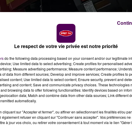
Contin
n
matin ce mardi 19 novembre pour éteindre un feu
Le respect de votre vie privée est notre priorité
ers
do the following data processing based on your consent and/or our legitimate int
device; Use limited data to select advertising; Create profiles for personalised adver
ture d’une maison située le long de la principale rue de
vertising; Measure advertising performance; Measure content performance; Unders
tervenus vers 1h40 du matin. Selon le Sdis 27, la
ns of data from different sources; Develop and improve services; Create profiles to 
alised content; Use limited data to select content; Ensure security, prevent and detect
nt au moyen d’une lance montée sur grande échelle,
ertising and content; Save and communicate privacy choices. These technologies
deux hommes.
and browsing data to offer following functionalities: Identify devices based on infor
eolocation data; Match and combine data from other data sources; Link different de
nsmitted automatically.
'habitation était occupée par quatre personnes : une
cliquant sur "Accepter et fermer", ou affiner en sélectionnant les finalités et/ou pa
 également refuser en cliquant sur "Continuer sans accepter". Vos préférences ne 
me de 52 ans et un enfant, 3 ans seulement.
Tous sont
tre à jour vos choix, ou retirer votre consentement à tout moment via le lien "Gérer 
ar leur famille.