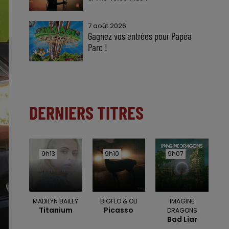
7 août 2026
Gagnez vos entrées pour Papéa
Parc !
DERNIERS TITRES
9h13
9h13
9h10
9h10
9h07
9h07
MADILYN BAILEY
BIGFLO & OLI
IMAGINE
Titanium
Picasso
DRAGONS
Bad Liar