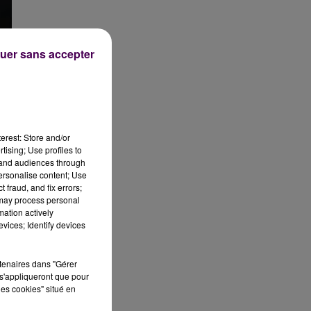
uer sans accepter
erest: Store and/or
tising; Use profiles to
tand audiences through
personalise content; Use
 fraud, and fix errors;
 may process personal
mation actively
vices; Identify devices
rtenaires dans "Gérer
s'appliqueront que pour
les cookies" situé en