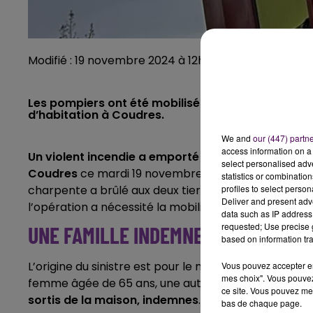
Modifié : 19 novembre 2024 à 12h22 par Tanguy Papi
Les pompiers ont été mobilisés peu avant 2h du 
d’habitation à Coudres.
We and
our (447) partn
access information on a 
Un violent incendie a emporté une partie de la toi
select personalised ad
Coudres
ce mardi 19 novembre. Les pompiers sont in
statistics or combinatio
profiles to select person
charpente a brûlé aux deux tiers. Le feu a été étei
Deliver and present adv
l’opération a nécessité la mobilisation de trente-
data such as IP address 
requested; Use precise g
UNE FAMILLE INDEMNE
based on information tra
L’origine du sinistre est pour le moment inconnue. L
Vous pouvez accepter en 
mes choix". Vous pouvez
femme âgée de 65 ans, une autre de 50 ans, un hom
ce site. Vous pouvez met
sortis de la maison, indemnes
. Ils ont été relogés p
bas de chaque page.