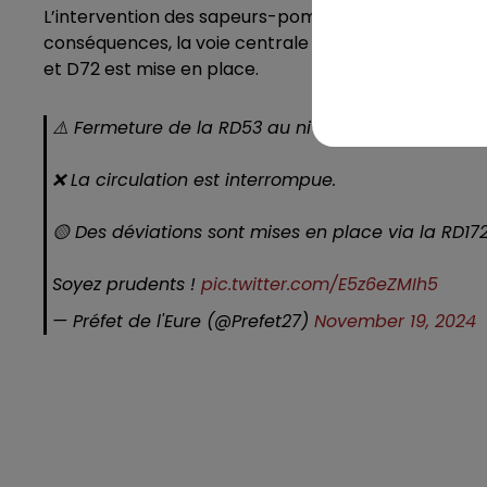
L’intervention des sapeurs-pompiers s’est prolongée
conséquences, la voie centrale de la commune est fe
et D72 est mise en place.
⚠️ Fermeture de la RD53 au niveau de la commun
❌ La circulation est interrompue.
🟡 Des déviations sont mises en place via la RD172
Soyez prudents !
pic.twitter.com/E5z6eZMIh5
— Préfet de l'Eure (@Prefet27)
November 19, 2024