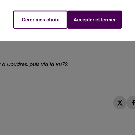
 dans la matinée pour nettoyer et déblayer les lieux. En
rmée, ce qui coupe la route D53. Un déviation par la D17
Gérer mes choix
Accepter et fermer
e de Coudres.
 à Coudres, puis via la RD72.