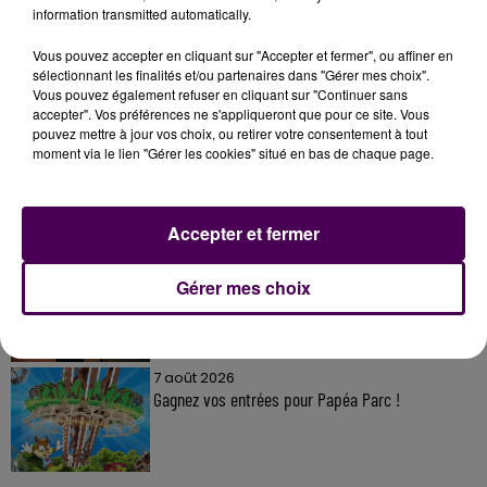
information transmitted automatically.
Vous pouvez accepter en cliquant sur "Accepter et fermer", ou affiner en
sélectionnant les finalités et/ou partenaires dans "Gérer mes choix".
À LA UNE
Vous pouvez également refuser en cliquant sur "Continuer sans
accepter". Vos préférences ne s'appliqueront que pour ce site. Vous
pouvez mettre à jour vos choix, ou retirer votre consentement à tout
moment via le lien "Gérer les cookies" situé en bas de chaque page.
7 août 2026
Gagnez vos pass pour le V and B Fest' 2026 !
Accepter et fermer
11 juillet 2026
Gérer mes choix
Inscrivez-vous au casting The Voice & The Voice
Kids !
7 août 2026
Gagnez vos entrées pour Papéa Parc !