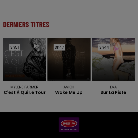
DERNIERS TITRES
3h51
3h51
3h47
3h47
3h44
3h44
MYLENE FARMER
AVICII
EVA
C'est À Qui Le Tour
Wake Me Up
Sur La Piste