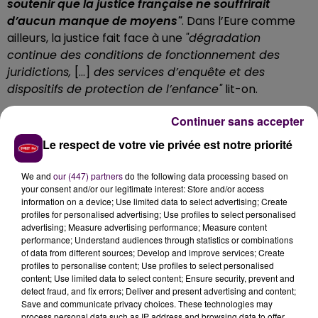
soutenir que la justice française ne souffrirait
d’aucun manque de moyens"
. Dans l’Eure comme
ailleurs, la justice fait face à une
"dégradation
continue des conditions de fonctionnement des
juridictions,
[...]
des services d’enquête et des
dispositifs de protection de l’enfance"
lit-on.
UNE JURIDICTION SURCHARGÉE
Continuer sans accepter
Le respect de votre vie privée est notre priorité
Les cabinets d’instruction chargés des affaires
impliquant des mineurs sont au nombre de trois à
We and
our (447) partners
do the following data processing based on
Évreux. Ils traiteraient actuellement
"140 dossiers par
your consent and/or our legitimate interest: Store and/or access
cabinet"
, alors que le seuil au-delà duquel
"le
information on a device; Use limited data to select advertising; Create
profiles for personalised advertising; Use profiles to select personalised
traitement des procédures est dégradé"
serait de 72
advertising; Measure advertising performance; Measure content
dossiers.
Le tribunal judiciaire d’Évreux compte par
performance; Understand audiences through statistics or combinations
ailleurs
quatre juges des enfants pour
"assurer le
of data from different sources; Develop and improve services; Create
profiles to personalise content; Use profiles to select personalised
suivi de 3 555 mineurs"
.
content; Use limited data to select content; Ensure security, prevent and
TROP PEU DE MAGISTRATS
detect fraud, and fix errors; Deliver and present advertising and content;
Save and communicate privacy choices. These technologies may
process personal data such as IP address and browsing data to offer