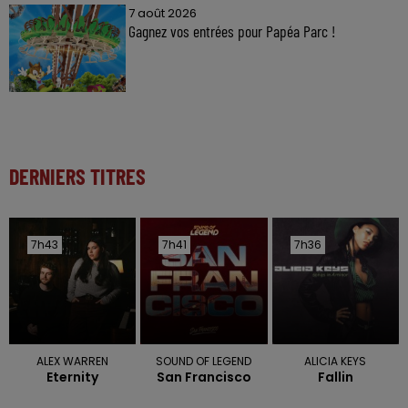
7 août 2026
Gagnez vos entrées pour Papéa Parc !
DERNIERS TITRES
7h43
7h43
7h41
7h41
7h36
7h36
ALEX WARREN
SOUND OF LEGEND
ALICIA KEYS
Eternity
San Francisco
Fallin