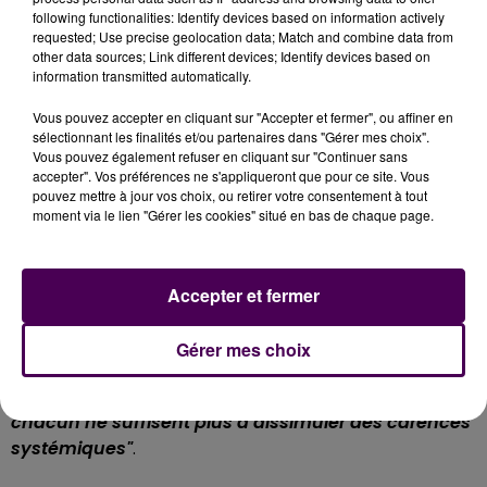
Le document évoque également l'effectif du parquet
following functionalities: Identify devices based on information actively
requested; Use precise geolocation data; Match and combine data from
d'Évreux, actuellement de
"14 magistrats pour 600
other data sources; Link different devices; Identify devices based on
000 habitants"
, soit environ deux procureurs pour 100
information transmitted automatically.
000 habitants :
"Il en faudrait 66 pour atteindre la
Vous pouvez accepter en cliquant sur "Accepter et fermer", ou affiner en
médiane européenne"
poursuit la motion, qui
sélectionnant les finalités et/ou partenaires dans "Gérer mes choix".
s’appuye sur un rapport de la Commission
Vous pouvez également refuser en cliquant sur "Continuer sans
européenne
pour l’évaluation des systèmes
accepter". Vos préférences ne s'appliqueront que pour ce site. Vous
pouvez mettre à jour vos choix, ou retirer votre consentement à tout
judiciaires européens"
.
moment via le lien "Gérer les cookies" situé en bas de chaque page.
CONSÉQUENCES SUR LA SANTÉ
En conséquence de cette surcharge de travail, le
Accepter et fermer
texte pointe un
"sous-effectif chronique"
, en partie
"lié
aux conditions de travail au sein de la juridiction"
. En
Gérer mes choix
conclusion, la motion affirme que
"la conscience
professionnelle
[...]
et le surinvestissement de
chacun ne suffisent plus à dissimuler des carences
systémiques"
.