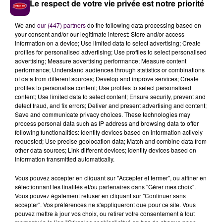
Le respect de votre vie privée est notre priorité
Cette action suffira-t-elle à rétablir le calme au sein
We and
our (447) partners
do the following data processing based on
de l'école ? Rien n'est moins sûr pour Jennifer Chastel,
your consent and/or our legitimate interest: Store and/or access
information on a device; Use limited data to select advertising; Create
selon laquelle le problème ne concerne pas
profiles for personalised advertising; Use profiles to select personalised
uniquement le temps du midi, et dénonce une
advertising; Measure advertising performance; Measure content
passivité des services de l'Education nationale face
performance; Understand audiences through statistics or combinations
of data from different sources; Develop and improve services; Create
aux alertes répétées :
"Il n'y a jamais personne quand
profiles to personalise content; Use profiles to select personalised
on y va, il faut qu'on écrive des mails, ils sont déjà
content; Use limited data to select content; Ensure security, prevent and
venus une fois.
Et bien on bloquera l'école tant que
detect fraud, and fix errors; Deliver and present advertising and content;
Save and communicate privacy choices. These technologies may
ça ne cessera pas. On nous dit qu'on ne peut pas
process personal data such as IP address and browsing data to offer
exclure un enfant de l'établissement, mais à un
following functionalities: Identify devices based on information actively
moment nos enfants ne sont pas là pour subir
, donc
requested; Use precise geolocation data; Match and combine data from
other data sources; Link different devices; Identify devices based on
la solution il faut qu'on la trouve très vite"
. Il est
information transmitted automatically.
toutefois possible de faire changer d'école un élève
perturbateur. Le maire nous annonce être en relation
Vous pouvez accepter en cliquant sur "Accepter et fermer", ou affiner en
avec le sous-préfet de l'Eure, à ce sujet.
sélectionnant les finalités et/ou partenaires dans "Gérer mes choix".
Vous pouvez également refuser en cliquant sur "Continuer sans
accepter". Vos préférences ne s'appliqueront que pour ce site. Vous
pouvez mettre à jour vos choix, ou retirer votre consentement à tout