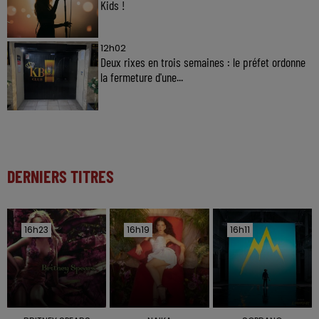
Kids !
12h02
Deux rixes en trois semaines : le préfet ordonne
la fermeture d'une...
DERNIERS TITRES
16h23
16h23
16h19
16h19
16h11
16h11