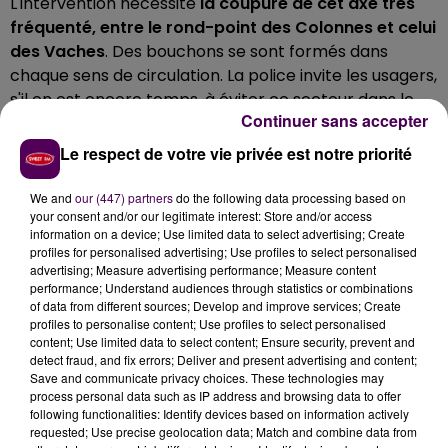
L'intervention nécessite
la coupure de cet axe très
fréquenté, entre le rond-point des Colonnes et celui
des Vaches
. Des bouchons se sont formés dans
chaque sens de circulation. La police invite les usagers,
s'il en est encore temps, à éviter ce secteur dans le
Continuer sans accepter
cadre de leurs déplacements.
Le respect de votre vie privée est notre priorité
#SécuritéRoutière
| 🚨 Les
#Policiers
interviennent
We and
our (447) partners
do the following data processing based on
actuellement sur un accident
#Oissel
cd18e sens
your consent and/or our legitimate interest: Store and/or access
rond point des colonnes ➡️ le rond point des
information on a device; Use limited data to select advertising; Create
vaches.
profiles for personalised advertising; Use profiles to select personalised
advertising; Measure advertising performance; Measure content
Évitez le secteur et restez prudents.
#Protéger
performance; Understand audiences through statistics or combinations
pic.twitter.com/5sxKN0ax8Z
of data from different sources; Develop and improve services; Create
profiles to personalise content; Use profiles to select personalised
— Police nationale 76 (@PoliceNat76)
March 5, 2025
content; Use limited data to select content; Ensure security, prevent and
detect fraud, and fix errors; Deliver and present advertising and content;
Save and communicate privacy choices. These technologies may
process personal data such as IP address and browsing data to offer
following functionalities: Identify devices based on information actively
requested; Use precise geolocation data; Match and combine data from