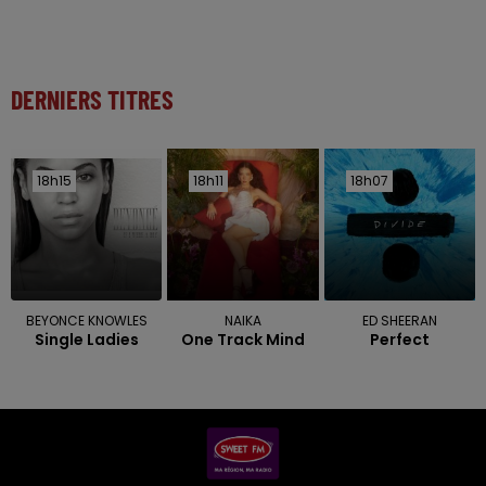
DERNIERS TITRES
18h15
18h15
18h11
18h11
18h07
18h07
BEYONCE KNOWLES
NAIKA
ED SHEERAN
Single Ladies
One Track Mind
Perfect