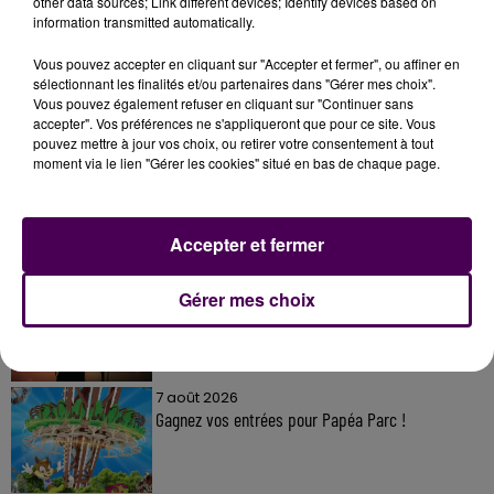
other data sources; Link different devices; Identify devices based on
information transmitted automatically.
Vous pouvez accepter en cliquant sur "Accepter et fermer", ou affiner en
sélectionnant les finalités et/ou partenaires dans "Gérer mes choix".
Vous pouvez également refuser en cliquant sur "Continuer sans
À LA UNE
accepter". Vos préférences ne s'appliqueront que pour ce site. Vous
pouvez mettre à jour vos choix, ou retirer votre consentement à tout
moment via le lien "Gérer les cookies" situé en bas de chaque page.
7 août 2026
Gagnez vos pass pour le V and B Fest' 2026 !
Accepter et fermer
11 juillet 2026
Gérer mes choix
Inscrivez-vous au casting The Voice & The Voice
Kids !
7 août 2026
Gagnez vos entrées pour Papéa Parc !