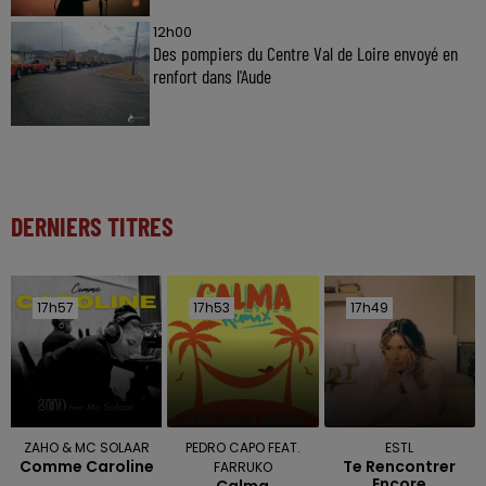
12h00
Des pompiers du Centre Val de Loire envoyé en
renfort dans l'Aude
DERNIERS TITRES
17h57
17h57
17h53
17h53
17h49
17h49
ZAHO & MC SOLAAR
PEDRO CAPO FEAT.
ESTL
Comme Caroline
Te Rencontrer
FARRUKO
Encore
Calma