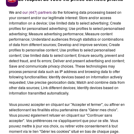
image on donne auprès de nos bénévoles ? En fait, il
faut qu'ils puissent être certains qu'on les soutient et
We and
our (447) partners
do the following data processing based on
your consent and/or our legitimate interest: Store and/or access
qu'on est là pour eux. Et on ne pouvait pas laisser
information on a device; Use limited data to select advertising; Create
passer cet acte-là"
poursuit Elodie Meunier.
profiles for personalised advertising; Use profiles to select personalised
"L'Autobus Samusocial"
redoute de nouvelles
advertising; Measure advertising performance; Measure content
performance; Understand audiences through statistics or combinations
situations complexes à gérer à l'occasion de la Coupe
of data from different sources; Develop and improve services; Create
du Monde qui démarre le 11 juin, et envisage même une
profiles to personalise content; Use profiles to select personalised
réorganisation de ses maraudes auprès des plus
content; Use limited data to select content; Ensure security, prevent and
detect fraud, and fix errors; Deliver and present advertising and content;
démunis.
"Là,
il est hors de question qu'on puisse
Save and communicate privacy choices. These technologies may
remettre en danger de nouveau des bénévoles
process personal data such as IP address and browsing data to offer
quand il y aura des matchs importants de la Coupe
following functionalities: Identify devices based on information actively
requested; Use precise geolocation data; Match and combine data from
du Monde, mais au détriment des gens qui n'auront
other data sources; Link different devices; Identify devices based on
pas à manger le soir
parce qu'on ne pourra pas
information transmitted automatically.
venir marauder"
déplore Élodie Meunier.
Vous pouvez accepter en cliquant sur "Accepter et fermer", ou affiner en
sélectionnant les finalités et/ou partenaires dans "Gérer mes choix".
Vous pouvez également refuser en cliquant sur "Continuer sans
accepter". Vos préférences ne s'appliqueront que pour ce site. Vous
pouvez mettre à jour vos choix, ou retirer votre consentement à tout
moment via le lien "Gérer les cookies" situé en bas de chaque page.