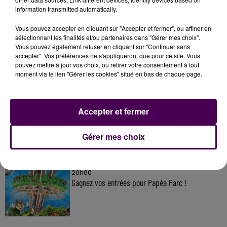
information transmitted automatically.
Vous pouvez accepter en cliquant sur "Accepter et fermer", ou affiner en
sélectionnant les finalités et/ou partenaires dans "Gérer mes choix".
À LA UNE
Vous pouvez également refuser en cliquant sur "Continuer sans
accepter". Vos préférences ne s'appliqueront que pour ce site. Vous
pouvez mettre à jour vos choix, ou retirer votre consentement à tout
20h00
moment via le lien "Gérer les cookies" situé en bas de chaque page.
Gagnez vos pass pour le V and B Fest' 2026 !
Accepter et fermer
11 juillet 2026
Inscrivez-vous au casting The Voice & The Voice
Gérer mes choix
Kids !
20h00
Gagnez vos entrées pour Papéa Parc !