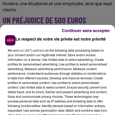
titulaire, une étudiante et une employée, ainsi que sept
clients.
UN PRÉJUDICE DE 500 EUROS
Continuer sans accepter
"Les faits ont duré vingt-huit secondes,
deux mis en
cause capuchés se précipitent avec une arme de
Le respect de votre vie privée est notre priorité
poing, sans toutefois porter de coups, et se font
remettre 500 euros
, par une des victimes"
détaille
We and
our (447) partners
do the following data processing based on
your consent and/or our legitimate interest: Store and/or access
Sébastien Gallois dans un communiqué adressé aux
information on a device; Use limited data to select advertising; Create
rédactions aux lendemains des faits. La DCOS,
"Division
profiles for personalised advertising; Use profiles to select personalised
de la criminalité organisée"
a été saisie pour
advertising; Measure advertising performance; Measure content
performance; Understand audiences through statistics or combinations
"extorsion avec arme"
.
of data from different sources; Develop and improve services; Create
profiles to personalise content; Use profiles to select personalised
content; Use limited data to select content; Ensure security, prevent and
detect fraud, and fix errors; Deliver and present advertising and content;
Save and communicate privacy choices. These technologies may
process personal data such as IP address and browsing data to offer
following functionalities: Identify devices based on information actively
requested; Use precise geolocation data; Match and combine data from
other data sources; Link different devices; Identify devices based on