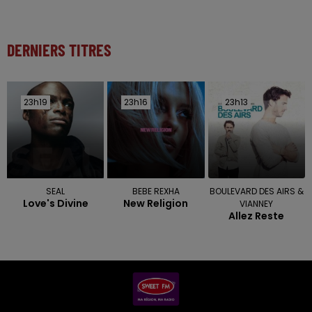
DERNIERS TITRES
23h19
23h19
23h16
23h16
23h13
23h13
SEAL
BEBE REXHA
BOULEVARD DES AIRS &
Love's Divine
New Religion
VIANNEY
Allez Reste