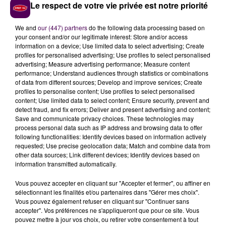
Le respect de votre vie privée est notre priorité
"La justification de la région -qui dit privilégier
l’organisation du Millénaire de Guillaume en 2027-
We and
our (447) partners
do the following data processing based on
n'est pas acceptable !
Elle interroge par ailleurs sur
your consent and/or our legitimate interest: Store and/or access
information on a device; Use limited data to select advertising; Create
la pérennité des aides accordées par la collectivité
profiles for personalised advertising; Use profiles to select personalised
dans le cadre de sa politique culturelle dans le
advertising; Measure advertising performance; Measure content
double contexte du coût croissant de l'opération
performance; Understand audiences through statistics or combinations
of data from different sources; Develop and improve services; Create
Millénaire et des contraintes financières qui pèsent
profiles to personalise content; Use profiles to select personalised
sur la région Normandie. Un grand événement,
content; Use limited data to select content; Ensure security, prevent and
aussi légitime soit-il, ne saurait servir de prétexte à
detect fraud, and fix errors; Deliver and present advertising and content;
Save and communicate privacy choices. These technologies may
assécher toute le reste de la politique culturelle
process personal data such as IP address and browsing data to offer
régionale
. Le monde culturel normand ne s'y est
following functionalities: Identify devices based on information actively
d'ailleurs pas trompé en dénonçant par voie de
requested; Use precise geolocation data; Match and combine data from
other data sources; Link different devices; Identify devices based on
pétition un véritable déséquilibre territorial et le
information transmitted automatically.
risque d'une Normandie de la culture à deux vitesse"
ajoute-t-on.
Vous pouvez accepter en cliquant sur "Accepter et fermer", ou affiner en
sélectionnant les finalités et/ou partenaires dans "Gérer mes choix".
LES ORGANISATEURS DE L'ARMADA NE
Vous pouvez également refuser en cliquant sur "Continuer sans
accepter". Vos préférences ne s'appliqueront que pour ce site. Vous
COMMENTENT PAS
pouvez mettre à jour vos choix, ou retirer votre consentement à tout