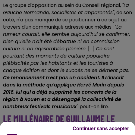
Le groupe d'opposition au sein du Conseil régional,
"La
Gauche Normande, socialistes et apparentés"
, de son
côté, n'a pas manqué de se positionner à ce sujet au
travers d'un communiqué adressé aux médias :
"La
rumeur courait, elle semble aujourd'hui se confirmer,
bien qu'elle n'ait été débattue ni en commission
culture ni en aqssemblée plénière.
[…]
Ce sont
pourtant des moments de culture populaire
plébiscités par les habitants et les touristes à
chaque édition et dont le succès ne se dément pas.
Ce renoncement n'est pas un accident. Il s'inscrit
dans la méthode qu'applique Hervé Morin depuis
2016, lui qui a déjà supprimé les concerts de la
région à Rouen et a désengagé la collectivité de
nombreux festivals musicaux
"
peut-on lire.
LE MILLÉNAIRE DE GUILLAUME LE
CONQUÉRANT EN CAUSE ?
Continuer sans accepter