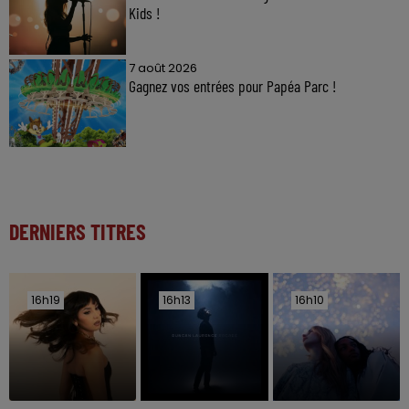
Kids !
7 août 2026
Gagnez vos entrées pour Papéa Parc !
DERNIERS TITRES
16h19
16h19
16h13
16h13
16h10
16h10