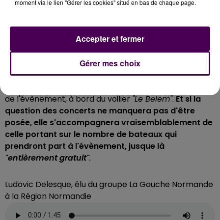
moment via le lien "Gérer les cookies" situé en bas de chaque page.
L'association de l'Armada, à qui pourrait revenir la
charge d'organiser les concerts concernés -et,
Accepter et fermer
accessoirement, trouver les financements qui vont
avec- en cas de désengagement du Conseil régional
Gérer mes choix
de Normandie, ne souhaite pas commenter cette
actualité. Elle prévoit toutefois une première
présentation des festivités, le mois prochain, à un an
de l'évènement, à bord du voilier
"Le Belem"
.
Et si la
question des concerts ne manquera pas d'être
posée, elle s'accompagnera vraisemblablement de
celle portant sur le nombre de bateaux qui
prendront part à l'évènement, jusque là
"entièrement gratuit"
.
Ludovic Delesque, élu du groupe La Gauche Normande
à la Région Normandie