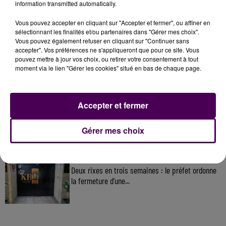
information transmitted automatically.
Vous pouvez accepter en cliquant sur "Accepter et fermer", ou affiner en
À LA UNE
sélectionnant les finalités et/ou partenaires dans "Gérer mes choix".
Vous pouvez également refuser en cliquant sur "Continuer sans
accepter". Vos préférences ne s'appliqueront que pour ce site. Vous
31 juillet 2026
pouvez mettre à jour vos choix, ou retirer votre consentement à tout
Gagnez vos entrées à Terra Botanica !
moment via le lien "Gérer les cookies" situé en bas de chaque page.
Accepter et fermer
11 juillet 2026
Inscrivez-vous au casting The Voice & The Voice
Kids !
Gérer mes choix
12h02
Deux rixes en trois semaines : le préfet ordonne
la fermeture d'une...