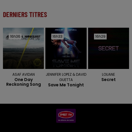
DERNIERS TITRES
16h36
16h36
16h33
16h33
16h29
16h29
ASAF AVIDAN
JENNIFER LOPEZ & DAVID
LOUANE
One Day
Secret
GUETTA
Reckoning Song
Save Me Tonight