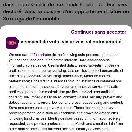
dans l'après-midi de ce lundi 9 juin.
Un feu s'est
déclaré dans la cuisine d'un appartement situé au
3e étage de l'immeuble
.
UN LOCATAIRE RELOGÉ
Continuer sans accepter
Le respect de votre vie privée est notre priorité
Au total,
huit personnes ont été légèrement
intoxiquées par les fumées, dont deux qui ont été
We and
our (447) partners
do the following data processing based on
transportées à l’hôpital
. Le locataire de
your consent and/or our legitimate interest: Store and/or access
l'appartement sinistré devait être relogé par les
information on a device; Use limited data to select advertising; Create
profiles for personalised advertising; Use profiles to select personalised
services de la mairie. Les autres ont pu regagner leurs
advertising; Measure advertising performance; Measure content
appartements à l'issue de l'intervention des pompiers.
performance; Understand audiences through statistics or combinations
of data from different sources; Develop and improve services; Create
profiles to personalise content; Use profiles to select personalised
content; Use limited data to select content; Ensure security, prevent and
detect fraud, and fix errors; Deliver and present advertising and content;
Save and communicate privacy choices. These technologies may
process personal data such as IP address and browsing data to offer
following functionalities: Identify devices based on information actively
requested; Use precise geolocation data; Match and combine data from
other data sources; Link different devices; Identify devices based on