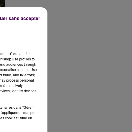
uer sans accepter
erest: Store and/or
tising; Use profiles to
tand audiences through
personalise content; Use
e
 fraud, and fix errors;
 may process personal
mation actively
vices; Identify devices
e
rtenaires dans "Gérer
s'appliqueront que pour
les cookies" situé en