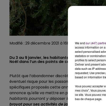
Modifié : 29 décembre 2021 à 16h26 par Emilien Bord
We and
our (447) partn
access information on a 
select personalised ad
statistics or combinatio
Du 3 au 9 janvier, les habitants de la communauté
profiles to select person
Noël dans l’un des points de collecte spécialemen
Deliver and present adv
data such as IP address 
requested; Use precise g
Plutôt que l’abandonner discrètement sur le trottoi
based on information tra
éventuel risque pour les passants, mieux vaut dépose
Vous pouvez accepter en 
spécifiques proposés cette année encore dans l’a
mes choix". Vous pouvez
annonce qu'elle va mettre en place, entre ces lundi 
ce site. Vous pouvez met
habitants pourront y déposer leur sapin naturel,
il
bas de chaque page.
broyat pour ses activités de jardinage
"
explique la 