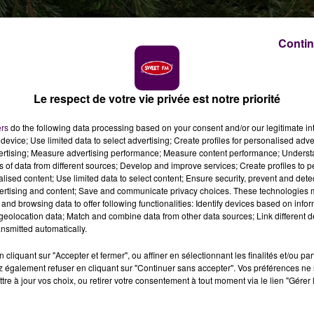
Contin
Le respect de votre vie privée est notre priorité
erie
ers
do the following data processing based on your consent and/or our legitimate int
device; Use limited data to select advertising; Create profiles for personalised adver
vertising; Measure advertising performance; Measure content performance; Unders
ns of data from different sources; Develop and improve services; Create profiles to 
 urbaine d’Alençon sont invités à déposer leur sapin d
alised content; Use limited data to select content; Ensure security, prevent and detect
t mis en place.
ertising and content; Save and communicate privacy choices. These technologies
and browsing data to offer following functionalities: Identify devices based on infor
eolocation data; Match and combine data from other data sources; Link different de
r, ce qui fera assurément désordre et présentera un
nsmitted automatically.
r son vieux sapin de Noël dans l’un des points de collect
cliquant sur "Accepter et fermer", ou affiner en sélectionnant les finalités et/ou pa
gglomération alençonnaise : la communauté urbaine
 également refuser en cliquant sur "Continuer sans accepter". Vos préférences ne 
3 et dimanche 9 janvier, treize zones dédiées.
"Les
tre à jour vos choix, ou retirer votre consentement à tout moment via le lien "Gérer 
 sera récupéré par le Collectif d’urgence qui utilisera le
collectivité en précisant que les sapins artificiels ou avec