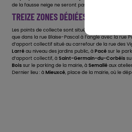
de la fausse neige ne seront pas acceptés. En outre,
TREIZE ZONES DÉDIÉES
Les points de collecte sont situés à
Alençon
sur la p
que dans la rue Blaise-Pascal à l’angle avec la rue P
d’apport collectif situé au carrefour de la rue des V
Larré
au niveau des jardins public, à
Pacé
sur le park
d’apport collectif, à
Saint-Germain-du-Corbéis
sur
Bois
sur le parking de la mairie, à
Semallé
aux ateli
Dernier lieu : à
Mieuxcé
, place de la mairie, où le dép