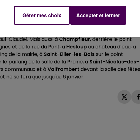
 on doit au préalable penser à enlever la décoration.
Gérer mes choix
Accepter et fermer
lace du Plénitre, sur le parking du gymnase Poisson ainsi
aul-Claudel. Mais aussi à
Champfleur
, derrière le point
ignes et de la rue du Pont, à
Hesloup
au château d’eau, à
ing de la mairie, à
Saint-Ellier-les-Bois
sur le point
 le parking de la salle de la Prairie, à
Saint-Nicolas-des-
ers communaux et à
Valframbert
devant la salle des fêtes
ôt ne se fera que jusqu'au 6 janvier.