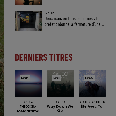
12h02
Deux rixes en trois semaines : le
préfet ordonne la fermeture d'une...
DERNIERS TITRES
13h14
13h14
13h11
13h11
13h07
13h07
DISIZ &
KALEO
ADELE CASTILLON
Way Down We
Été Avec Toi
THEODORA
Go
Melodrama