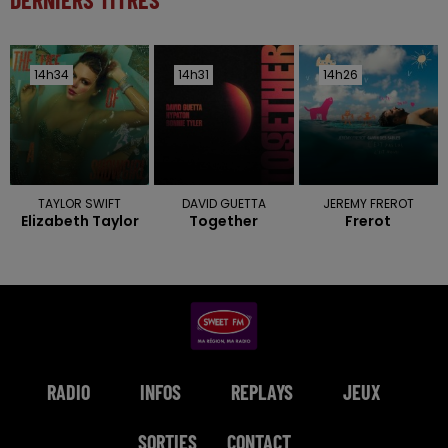
14h34
14h34
14h31
14h31
14h26
14h26
TAYLOR SWIFT
DAVID GUETTA
JEREMY FREROT
Elizabeth Taylor
Together
Frerot
RADIO
INFOS
REPLAYS
JEUX
SORTIES
CONTACT