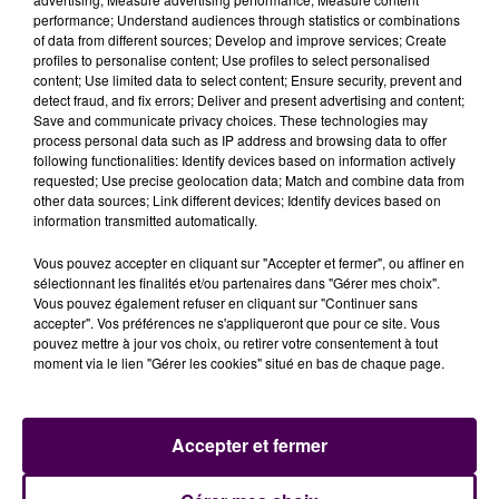
performance; Understand audiences through statistics or combinations
... A LIRE AUSSI :
of data from different sources; Develop and improve services; Create
profiles to personalise content; Use profiles to select personalised
content; Use limited data to select content; Ensure security, prevent and
detect fraud, and fix errors; Deliver and present advertising and content;
Nuit de violences dans le quartier de Perseigne
Save and communicate privacy choices. These technologies may
process personal data such as IP address and browsing data to offer
#Alençon
. 24 voitures brûlées et tirs de mortier sur
following functionalities: Identify devices based on information actively
les pompiers. Le
@Prefet61
parle de "guet-apens" et
requested; Use precise geolocation data; Match and combine data from
@Joaquim_PUEYO
condamne.
other data sources; Link different devices; Identify devices based on
information transmitted automatically.
https://t.co/MoeT5SZYiD
Vous pouvez accepter en cliquant sur "Accepter et fermer", ou affiner en
— Sweet FM (@SweetFmRadio)
September 28, 2022
sélectionnant les finalités et/ou partenaires dans "Gérer mes choix".
Vous pouvez également refuser en cliquant sur "Continuer sans
accepter". Vos préférences ne s'appliqueront que pour ce site. Vous
pouvez mettre à jour vos choix, ou retirer votre consentement à tout
moment via le lien "Gérer les cookies" situé en bas de chaque page.
Accepter et fermer