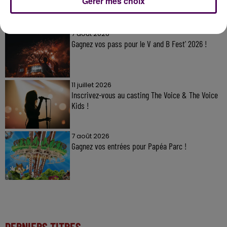
Gérer mes choix
À LA UNE
7 août 2026
Gagnez vos pass pour le V and B Fest' 2026 !
11 juillet 2026
Inscrivez-vous au casting The Voice & The Voice
Kids !
7 août 2026
Gagnez vos entrées pour Papéa Parc !
DERNIERS TITRES