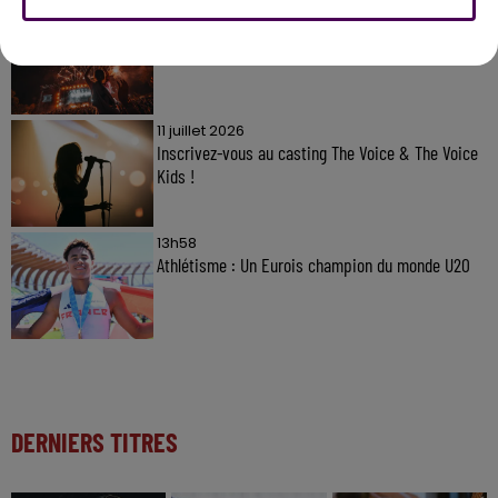
7 août 2026
Gagnez vos pass pour le V and B Fest' 2026 !
11 juillet 2026
Inscrivez-vous au casting The Voice & The Voice
Kids !
13h58
Athlétisme : Un Eurois champion du monde U20
DERNIERS TITRES