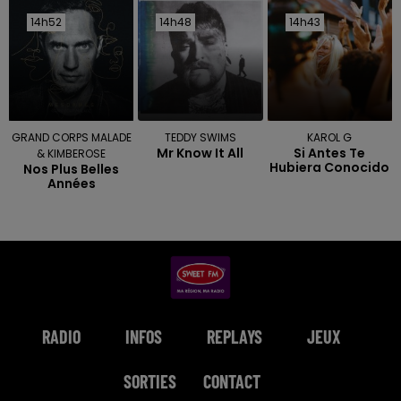
14h52
14h52
14h48
14h48
14h43
14h43
GRAND CORPS MALADE
TEDDY SWIMS
KAROL G
Mr Know It All
Si Antes Te
& KIMBEROSE
Hubiera Conocido
Nos Plus Belles
Années
RADIO
INFOS
REPLAYS
JEUX
SORTIES
CONTACT