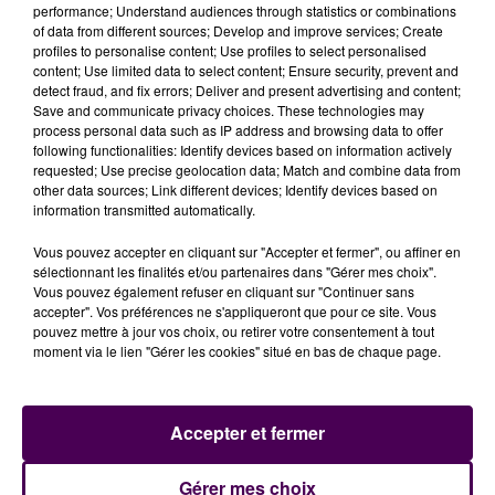
une période de trois jours.
performance; Understand audiences through statistics or combinations
of data from different sources; Develop and improve services; Create
profiles to personalise content; Use profiles to select personalised
... A LIRE AUSSI :
content; Use limited data to select content; Ensure security, prevent and
detect fraud, and fix errors; Deliver and present advertising and content;
Save and communicate privacy choices. These technologies may
process personal data such as IP address and browsing data to offer
Le personnel réclame une hausse des salaires
following functionalities: Identify devices based on information actively
#Alencon
#Alto
#greve
https://t.co/xhe7enH31c
requested; Use precise geolocation data; Match and combine data from
other data sources; Link different devices; Identify devices based on
— Sweet FM (@SweetFmRadio)
February 27, 2023
information transmitted automatically.
Vous pouvez accepter en cliquant sur "Accepter et fermer", ou affiner en
sélectionnant les finalités et/ou partenaires dans "Gérer mes choix".
Vous pouvez également refuser en cliquant sur "Continuer sans
accepter". Vos préférences ne s'appliqueront que pour ce site. Vous
pouvez mettre à jour vos choix, ou retirer votre consentement à tout
moment via le lien "Gérer les cookies" situé en bas de chaque page.
Accepter et fermer
À LA UNE
Gérer mes choix