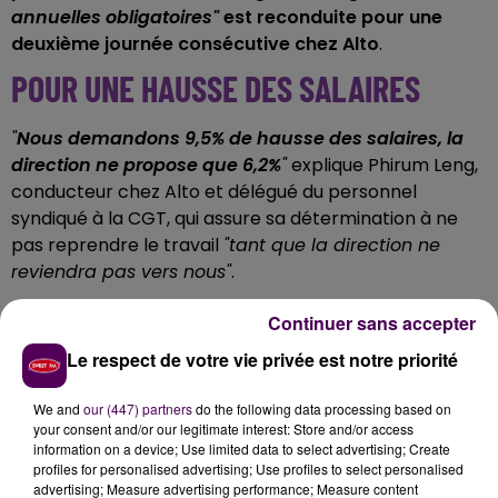
annuelles obligatoires"
est reconduite pour une
deuxième journée consécutive chez Alto
.
POUR UNE HAUSSE DES SALAIRES
"
Nous demandons 9,5% de hausse des salaires, la
direction ne propose que 6,2%
"
explique Phirum Leng,
conducteur chez Alto et délégué du personnel
syndiqué à la CGT, qui assure sa détermination à ne
pas reprendre le travail
"tant que la direction ne
reviendra pas vers nous"
.
FIN DE LA SEMAINE DE QUATRE JOURS
Continuer sans accepter
Le respect de votre vie privée est notre priorité
Au-delà de la question salariale,
les grévistes d'Alto
refusent de voir leurs semaines passer de quatre à
We and
our (447) partners
do the following data processing based on
cinq jours de travail
et ne veulent pas non plus qu'on
your consent and/or our legitimate interest: Store and/or access
revienne sur
l'acquis du
"zéro jour de carence"
en cas
information on a device; Use limited data to select advertising; Create
profiles for personalised advertising; Use profiles to select personalised
de maladie quand la direction elle, souhaite instaurer
advertising; Measure advertising performance; Measure content