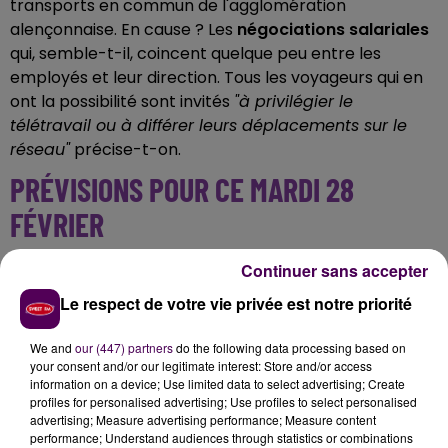
transports en commun de l'agglomération
alençonnaise. En cause ? Les
négociations salariales
qui, semble-t-il, coincent quelque peu entre les
employés et leur direction. Tous les voyageurs qui en
ont la possibilité sont invités
"à privilégier le
télétravail ou à différer leurs déplacements sur le
réseau"
précise-t-on.
PRÉVISIONS POUR CE MARDI 28
FÉVRIER
- l
ignes urbaines 1, 2, 3, 4, et 5 :
aucun service
Continuer sans accepter
- l
ignes scolaires : toutes les lignes sont assurées
sauf
Le respect de votre vie privée est notre priorité
D1, D2, D3, D4, D19 et D25
- s
ervice Transport à la demande : circule
We and
our (447) partners
do the following data processing based on
normalement
your consent and/or our legitimate interest: Store and/or access
information on a device; Use limited data to select advertising; Create
- s
ervice Transport à la demande PMR :
aucun
profiles for personalised advertising; Use profiles to select personalised
service
advertising; Measure advertising performance; Measure content
performance; Understand audiences through statistics or combinations