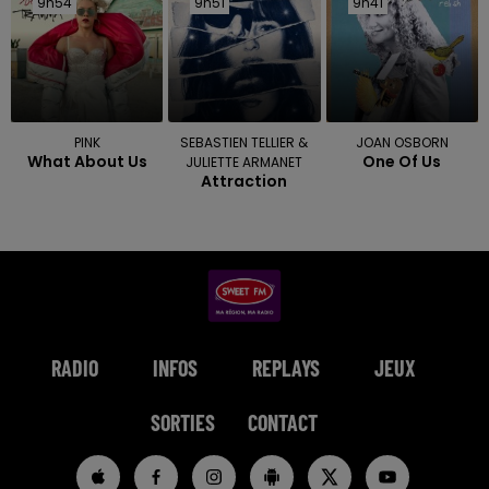
9h54
9h54
9h51
9h51
9h41
9h41
PINK
SEBASTIEN TELLIER &
JOAN OSBORN
What About Us
One Of Us
JULIETTE ARMANET
Attraction
RADIO
INFOS
REPLAYS
JEUX
SORTIES
CONTACT