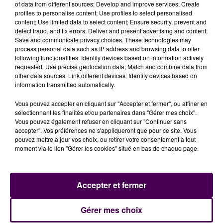
... A LIRE AUSSI :
of data from different sources; Develop and improve services; Create
profiles to personalise content; Use profiles to select personalised
content; Use limited data to select content; Ensure security, prevent and
detect fraud, and fix errors; Deliver and present advertising and content;
Save and communicate privacy choices. These technologies may
Le mouvement est décidé en marge des
process personal data such as IP address and browsing data to offer
négociations salariales
#AltoBus
#Alencon
#greve
following functionalities: Identify devices based on information actively
#TransportsEnCommun
https://t.co/Rlk3cILkNW
requested; Use precise geolocation data; Match and combine data from
other data sources; Link different devices; Identify devices based on
— Sweet FM (@SweetFmRadio)
February 27, 2023
information transmitted automatically.
Vous pouvez accepter en cliquant sur "Accepter et fermer", ou affiner en
sélectionnant les finalités et/ou partenaires dans "Gérer mes choix".
Vous pouvez également refuser en cliquant sur "Continuer sans
accepter". Vos préférences ne s'appliqueront que pour ce site. Vous
pouvez mettre à jour vos choix, ou retirer votre consentement à tout
moment via le lien "Gérer les cookies" situé en bas de chaque page.
Accepter et fermer
À LA UNE
Gérer mes choix
31 juillet 2026