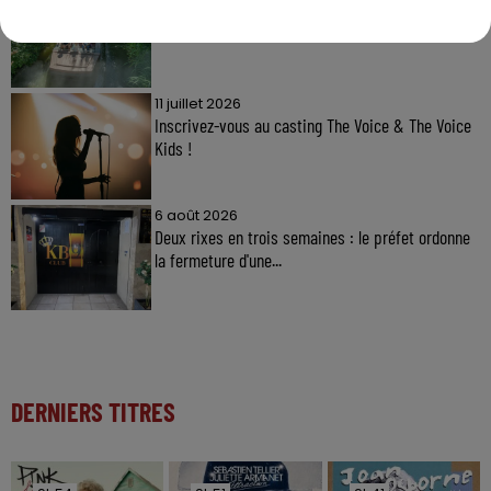
Gagnez vos entrées à Terra Botanica !
11 juillet 2026
Inscrivez-vous au casting The Voice & The Voice
Kids !
6 août 2026
Deux rixes en trois semaines : le préfet ordonne
la fermeture d'une...
DERNIERS TITRES