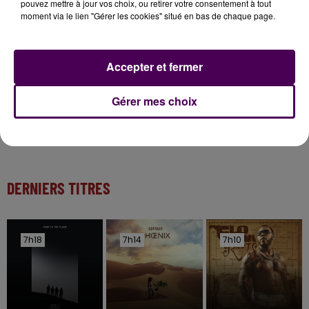
pouvez mettre à jour vos choix, ou retirer votre consentement à tout
Inscrivez-vous au casting The Voice & The Voice
moment via le lien "Gérer les cookies" situé en bas de chaque page.
Kids !
6 août 2026
Accepter et fermer
Deux rixes en trois semaines : le préfet ordonne
la fermeture d'une...
Gérer mes choix
DERNIERS TITRES
7h18
7h18
7h14
7h14
7h10
7h10