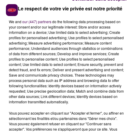
syndicaux espèrent pouvoir également rencontrer le
Le respect de votre vie privée est notre priorité
directeur.
We and
our (447) partners
do the following data processing based on
your consent and/or our legitimate interest: Store and/or access
information on a device; Use limited data to select advertising; Create
profiles for personalised advertising; Use profiles to select personalised
advertising; Measure advertising performance; Measure content
performance; Understand audiences through statistics or combinations
of data from different sources; Develop and improve services; Create
profiles to personalise content; Use profiles to select personalised
content; Use limited data to select content; Ensure security, prevent and
detect fraud, and fix errors; Deliver and present advertising and content;
Save and communicate privacy choices. These technologies may
process personal data such as IP address and browsing data to offer
À LA UNE
following functionalities: Identify devices based on information actively
requested; Use precise geolocation data; Match and combine data from
other data sources; Link different devices; Identify devices based on
31 juillet 2026
information transmitted automatically.
Gagnez vos entrées à Terra Botanica !
Vous pouvez accepter en cliquant sur "Accepter et fermer", ou affiner en
sélectionnant les finalités et/ou partenaires dans "Gérer mes choix".
Vous pouvez également refuser en cliquant sur "Continuer sans
accepter". Vos préférences ne s'appliqueront que pour ce site. Vous
11 juillet 2026