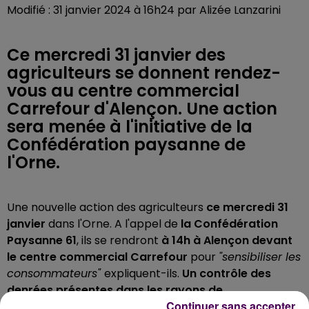
Modifié : 31 janvier 2024 à 16h24 par Alizée Lanzarini
Ce mercredi 31 janvier des
agriculteurs se donnent rendez-
vous au centre commercial
Carrefour d'Alençon. Une action
sera menée à l'initiative de la
Confédération paysanne de
l'Orne.
Une nouvelle action des agriculteurs
ce mercredi 31
janvier
dans l'Orne. A l'appel de
la Confédération
Paysanne 61
, ils se rendront
à 14h à Alençon devant
le centre commercial Carrefour
pour
"sensibiliser les
consommateurs"
expliquent-ils.
Un contrôle des
denrées présentes dans les rayons de
Continuer sans accepter
l’hypermarché
n’est pas à exclure. Les représentants