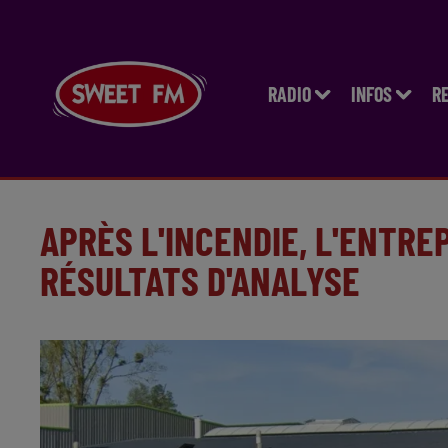
RADIO
INFOS
R
APRÈS L'INCENDIE, L'ENTRE
RÉSULTATS D'ANALYSE