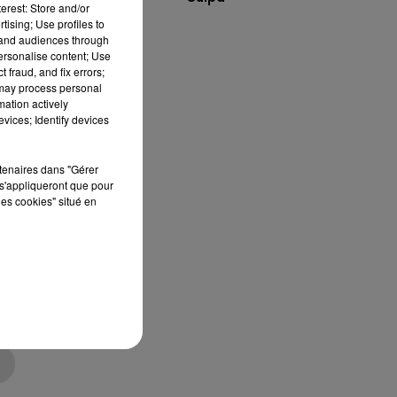
erest: Store and/or
,
tising; Use profiles to
on
tand audiences through
personalise content; Use
t
 fraud, and fix errors;
té
 may process personal
mation actively
vices; Identify devices
rtenaires dans "Gérer
s'appliqueront que pour
nt
les cookies" situé en
at
.
n