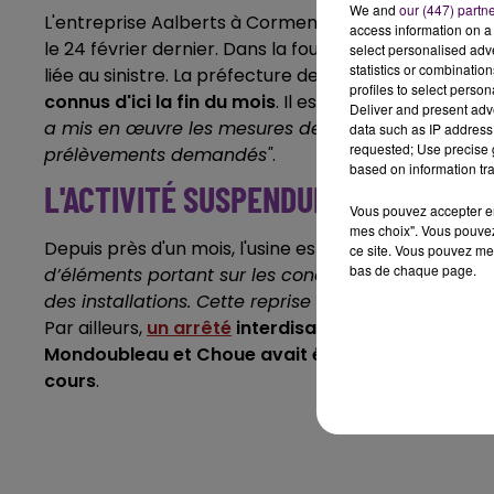
We and
our (447) partn
L'entreprise Aalberts à Cormenon est toujours à l'arr
access information on a 
le 24 février dernier. Dans la foulée, des prélèveme
select personalised ad
statistics or combinatio
liée au sinistre. La préfecture de Loir-et-Cher indi
profiles to select person
connus d'ici la fin du mois
. Il est également précis
Deliver and present adv
a mis en œuvre les mesures de mise en sécurité des
data such as IP address 
requested; Use precise g
prélèvements demandés"
.
based on information tra
L'ACTIVITÉ SUSPENDUE
Vous pouvez accepter en 
mes choix". Vous pouvez
Depuis près d'un mois, l'usine est paralysée.
"La repr
ce site. Vous pouvez met
bas de chaque page.
d’éléments portant sur les conditions de redémarrag
des installations. Cette reprise sera soumise à la 
Par ailleurs,
un arrêté
interdisant la consommation
Mondoubleau et Choue avait été pris par le représ
cours
.