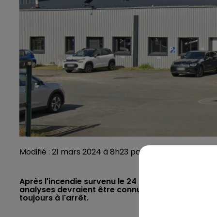
Modifié : 21 mars 2024 à 8h23 par Noëlline Garon / 
Après l'incendie survenu le 24 février à Cormenon, 
analyses devraient être connus d'ici la fin du mois
toujours à l'arrêt.