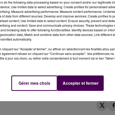
ers
do the following data processing based on your consent and/or our legitimate int
êt. Un incendie a touché le site, classé
"Seveso seuil bas"
device; Use limited data to select advertising; Create profiles for personalised adver
nts ont été effectués pour repérer une éventuelle polluti
vertising; Measure advertising performance; Measure content performance; Unders
ns of data from different sources; Develop and improve services; Create profiles to 
que ce mercredi 20 mars que
des premiers résultats seron
alised content; Use limited data to select content; Ensure security, prevent and detect
é
dans ce communiqué
des services de l'Etat que
"la socié
ertising and content; Save and communicate privacy choices. These technologies
 installations et a procédé à la réalisation des
and browsing data to offer following functionalities: Identify devices based on infor
eolocation data; Match and combine data from other data sources; Link different de
nsmitted automatically.
cliquant sur "Accepter et fermer", ou affiner en sélectionnant les finalités et/ou pa
 également refuser en cliquant sur "Continuer sans accepter". Vos préférences ne 
ise d’activité est conditionnée à la remise par l’exploita
tre à jour vos choix, ou retirer votre consentement à tout moment via le lien "Gérer 
e, sur l’état de conformité et la justification du bon ét
décision du préfet de Loir-et-Cher"
précise Xavier Pelletier
 des fruits, légumes et oeufs produits à Cormenon,
entant de l'Etat dans le département, il est toujours e
Gérer mes choix
Accepter et fermer