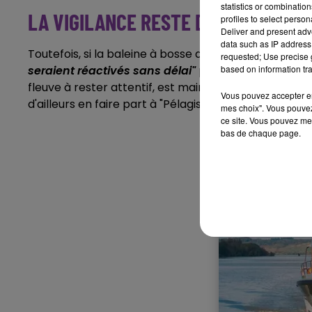
statistics or combinatio
LA VIGILANCE RESTE DE MISE
profiles to select person
Deliver and present adv
data such as IP address 
Toutefois, si la baleine à bosse devait se manifeste
requested; Use precise g
based on information tra
seraient réactivés sans délai"
précisent les services
fleuve à rester attentif, est maintenu jusqu'à la fi
Vous pouvez accepter en 
d'ailleurs en faire part à "Pélagis", l'observatoire 
mes choix". Vous pouvez
ce site. Vous pouvez met
bas de chaque page.