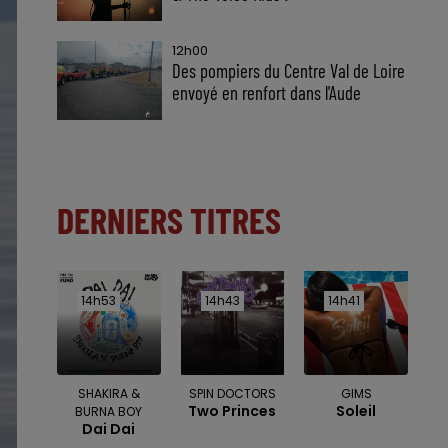
12h00
Des pompiers du Centre Val de Loire
envoyé en renfort dans l'Aude
DERNIERS TITRES
14h53
14h53
14h43
14h43
14h41
14h41
SHAKIRA &
SPIN DOCTORS
GIMS
Two Princes
Soleil
BURNA BOY
Dai Dai