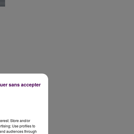
uer sans accepter
f
erest: Store and/or
tising; Use profiles to
tand audiences through