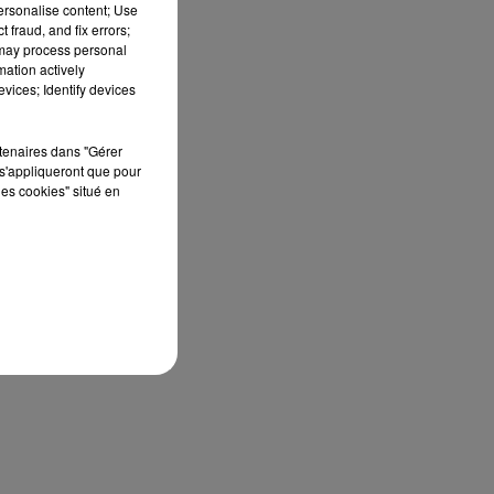
personalise content; Use
 fraud, and fix errors;
 may process personal
mation actively
vices; Identify devices
rtenaires dans "Gérer
s'appliqueront que pour
les cookies" situé en