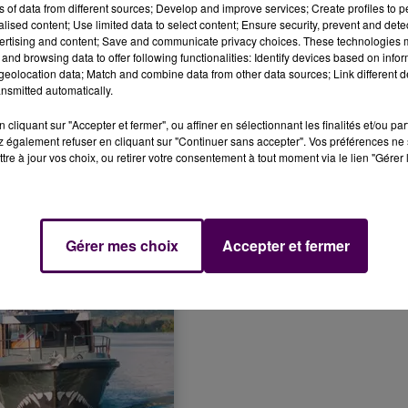
ns of data from different sources; Develop and improve services; Create profiles to 
alised content; Use limited data to select content; Ensure security, prevent and detect
ertising and content; Save and communicate privacy choices. These technologies
and browsing data to offer following functionalities: Identify devices based on infor
r de nouveau,
"l'ensemble des moyens de surveillance
eolocation data; Match and combine data from other data sources; Link different de
nsmitted automatically.
 de l'Etat. Un avis à la navigation, invitant les usagers du
n de la semaine. Toute personne repérant un cétacé peut
cliquant sur "Accepter et fermer", ou affiner en sélectionnant les finalités et/ou pa
des mammifères et oiseaux marins.
 également refuser en cliquant sur "Continuer sans accepter". Vos préférences ne 
tre à jour vos choix, ou retirer votre consentement à tout moment via le lien "Gérer 
Gérer mes choix
Accepter et fermer